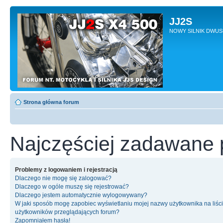
JJ2S
NOWY SILNIK DWU
Strona główna forum
Najczęściej zadawane 
Problemy z logowaniem i rejestracją
Dlaczego nie mogę się zalogować?
Dlaczego w ogóle muszę się rejestrować?
Dlaczego jestem automatycznie wylogowywany?
W jaki sposób mogę zapobiec wyświetlaniu mojej nazwy użytkownika na liśc
użytkowników przeglądających forum?
Zapomniałem hasła!