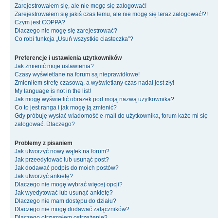
Zarejestrowałem się, ale nie mogę się zalogować!
Zarejestrowałem się jakiś czas temu, ale nie mogę się teraz zalogować!?!
Czym jest COPPA?
Dlaczego nie mogę się zarejestrować?
Co robi funkcja „Usuń wszystkie ciasteczka”?
Preferencje i ustawienia użytkowników
Jak zmienić moje ustawienia?
Czasy wyświetlane na forum są nieprawidłowe!
Zmieniłem strefę czasową, a wyświetlany czas nadal jest zły!
My language is not in the list!
Jak mogę wyświetlić obrazek pod moją nazwą użytkownika?
Co to jest ranga i jak mogę ją zmienić?
Gdy próbuję wysłać wiadomość e-mail do użytkownika, forum każe mi się
zalogować. Dlaczego?
Problemy z pisaniem
Jak utworzyć nowy wątek na forum?
Jak przeedytować lub usunąć post?
Jak dodawać podpis do moich postów?
Jak utworzyć ankietę?
Dlaczego nie mogę wybrać więcej opcji?
Jak wyedytować lub usunąć ankietę?
Dlaczego nie mam dostępu do działu?
Dlaczego nie mogę dodawać załączników?
Dlaczego otrzymałem ostrzeżenie?