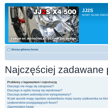
JJ2S
NOWY SILNIK DWU
Strona główna forum
Najczęściej zadawane 
Problemy z logowaniem i rejestracją
Dlaczego nie mogę się zalogować?
Dlaczego w ogóle muszę się rejestrować?
Dlaczego jestem automatycznie wylogowywany?
W jaki sposób mogę zapobiec wyświetlaniu mojej nazwy użytkownika na liśc
użytkowników przeglądających forum?
Zapomniałem hasła!