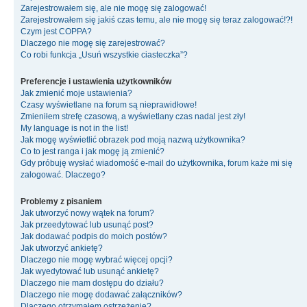
Zarejestrowałem się, ale nie mogę się zalogować!
Zarejestrowałem się jakiś czas temu, ale nie mogę się teraz zalogować!?!
Czym jest COPPA?
Dlaczego nie mogę się zarejestrować?
Co robi funkcja „Usuń wszystkie ciasteczka”?
Preferencje i ustawienia użytkowników
Jak zmienić moje ustawienia?
Czasy wyświetlane na forum są nieprawidłowe!
Zmieniłem strefę czasową, a wyświetlany czas nadal jest zły!
My language is not in the list!
Jak mogę wyświetlić obrazek pod moją nazwą użytkownika?
Co to jest ranga i jak mogę ją zmienić?
Gdy próbuję wysłać wiadomość e-mail do użytkownika, forum każe mi się
zalogować. Dlaczego?
Problemy z pisaniem
Jak utworzyć nowy wątek na forum?
Jak przeedytować lub usunąć post?
Jak dodawać podpis do moich postów?
Jak utworzyć ankietę?
Dlaczego nie mogę wybrać więcej opcji?
Jak wyedytować lub usunąć ankietę?
Dlaczego nie mam dostępu do działu?
Dlaczego nie mogę dodawać załączników?
Dlaczego otrzymałem ostrzeżenie?