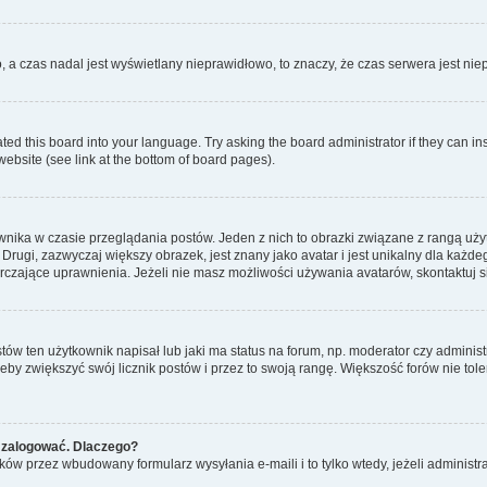
o, a czas nadal jest wyświetlany nieprawidłowo, to znaczy, że czas serwera jest ni
ted this board into your language. Try asking the board administrator if they can in
website (see link at the bottom of board pages).
nika w czasie przeglądania postów. Jeden z nich to obrazki związane z rangą uż
m. Drugi, zazwyczaj większy obrazek, jest znany jako avatar i jest unikalny dla k
rczające uprawnienia. Jeżeli nie masz możliwości używania avatarów, skontaktuj s
w ten użytkownik napisał lub jaki ma status na forum, np. moderator czy administ
żeby zwiększyć swój licznik postów i przez to swoją rangę. Większość forów nie toler
 zalogować. Dlaczego?
w przez wbudowany formularz wysyłania e-maili i to tylko wtedy, jeżeli administr