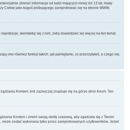
ncjalnie zbierać informacje od ludzi mających mniej niż 13 lat, miały
yczy Ciebie jako kogoś próbującego zarejestrować się na stronie WWW,
rejestracje, skontaktuj się z nim, żeby dowiedzieć się więcej na ten temat.
ą one również funkcji takich, jak pamiętanie, co przeczytałeś, a czego nie,
ządzania Kontem; link zazwyczaj znajduje się na górze stron forum. Ten
arządzania Kontem i zmień swoją strefę czasową, aby zgadzała się z Twoim
, może zostać wykonana tylko przez zarejestrowanych użytkowników. Jeżeli