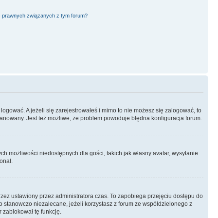
ć prawnych związanych z tym forum?
logować. A jeżeli się zarejestrowałeś i mimo to nie możesz się zalogować, to
 zbanowany. Jest też możliwe, że problem powoduje błędna konfiguracja forum.
ych możliwości niedostępnych dla gości, takich jak własny avatar, wysyłanie
onał.
rzez ustawiony przez administratora czas. To zapobiega przejęciu dostępu do
 stanowczo niezalecane, jeżeli korzystasz z forum ze współdzielonego z
r zablokował tę funkcję.