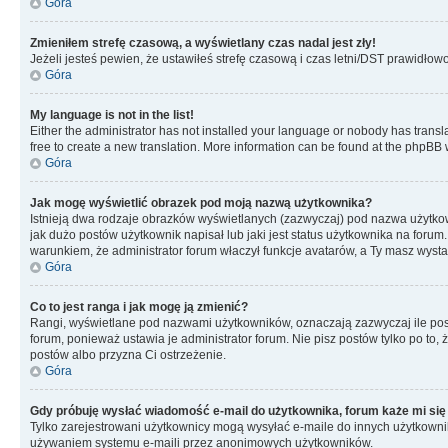
Góra
Zmieniłem strefę czasową, a wyświetlany czas nadal jest zły!
Jeżeli jesteś pewien, że ustawiłeś strefę czasową i czas letni/DST prawidłow
Góra
My language is not in the list!
Either the administrator has not installed your language or nobody has transla
free to create a new translation. More information can be found at the phpBB 
Góra
Jak mogę wyświetlić obrazek pod moją nazwą użytkownika?
Istnieją dwa rodzaje obrazków wyświetlanych (zazwyczaj) pod nazwa użytkow
jak dużo postów użytkownik napisał lub jaki jest status użytkownika na foru
warunkiem, że administrator forum właczył funkcje avatarów, a Ty masz wysta
Góra
Co to jest ranga i jak mogę ją zmienić?
Rangi, wyświetlane pod nazwami użytkowników, oznaczają zazwyczaj ile postó
forum, ponieważ ustawia je administrator forum. Nie pisz postów tylko po to, 
postów albo przyzna Ci ostrzeżenie.
Góra
Gdy próbuję wysłać wiadomość e-mail do użytkownika, forum każe mi się
Tylko zarejestrowani użytkownicy mogą wysyłać e-maile do innych użytkownikó
używaniem systemu e-maili przez anonimowych użytkowników.