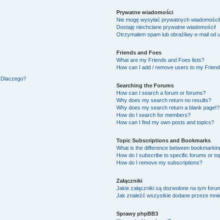
Prywatne wiadomości
Nie mogę wysyłać prywatnych wiadomości
Dostaję niechciane prywatne wiadomości!
Otrzymałem spam lub obraźliwy e-mail od 
Friends and Foes
What are my Friends and Foes lists?
How can I add / remove users to my Friends
. Dlaczego?
Searching the Forums
How can I search a forum or forums?
Why does my search return no results?
Why does my search return a blank page!?
How do I search for members?
How can I find my own posts and topics?
Topic Subscriptions and Bookmarks
What is the difference between bookmarkin
How do I subscribe to specific forums or to
How do I remove my subscriptions?
Załączniki
Jakie załączniki są dozwolone na tym foru
Jak znaleźć wszystkie dodane przeze mnie
Sprawy phpBB3