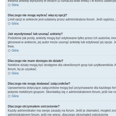
trwania ankiety wyrażony w dniach (0 oznacza brak limitu) i w końcu zadec
Góra
Dlaczego nie mogę wybrać więcej opcji?
Limit opcji w ankiecie jest ustalany przez administratora forum. Jeśli sądzisz,
Góra
Jak wyedytować lub usunąć ankietę?
Podobnie jak posty, ankiety mogą być edytowane tylko przez ich autorów, mod
głosował w ankiecie, jej autor może usunąć ankietę lub edytować jej opcje. 
trwa.
Góra
Dlaczego nie mam dostępu do działu?
Niektóre działy mogą być dostępne dla określonych grup lub użytkowników. 
forum, by je uzyskać.
Góra
Dlaczego nie mogę dodawać załączników?
Uprawnienia dotyczące załączników mogą być przyznawane dla każdego forum,
jedynie niektórym grupom. Skontaktuj się z administratorem forum, jeśli nie 
Góra
Dlaczego otrzymałem ostrzeżenie?
Każdy administrator ma swoje zasady na forum. Jeśli je złamałeś, mogłeś zos
administratorem forum, jeśli nie wiesz, dlaczego otrzymałeś ostrzeżenie.