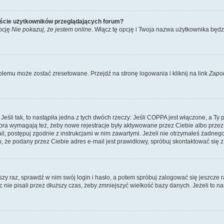
iście użytkowników przeglądających forum?
pcję
Nie pokazuj, że jestem online
. Włącz tę opcję i Twoja nazwa użytkownika będz
lemu może zostać zresetowane. Przejdź na stronę logowania i kliknij na link
Zapo
li tak, to nastąpiła jedna z tych dwóch rzeczy: Jeśli COPPA jest włączone, a Ty po
fora wymagają też, żeby nowe rejestracje były aktywowane przez Ciebie albo przez
mail, postępuj zgodnie z instrukcjami w nim zawartymi. Jeżeli nie otrzymałeś żadn
n, że podany przez Ciebie adres e-mail jest prawidłowy, spróbuj skontaktować się z
szy raz, sprawdź w nim swój login i hasło, a potem spróbuj zalogować się jeszcze r
nie pisali przez dłuższy czas, żeby zmniejszyć wielkość bazy danych. Jeżeli to na