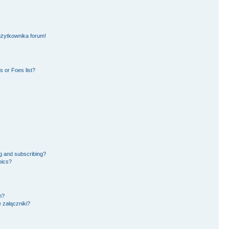
!
użytkownika forum!
 or Foes list?
g and subscribing?
pics?
m?
 załączniki?