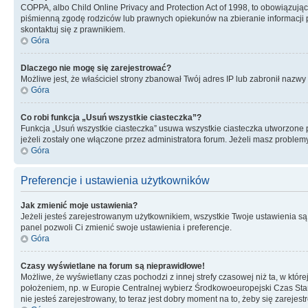
COPPA, albo Child Online Privacy and Protection Act of 1998, to obowiązują
piśmienną zgodę rodziców lub prawnych opiekunów na zbieranie informacji pr
skontaktuj się z prawnikiem.
Góra
Dlaczego nie mogę się zarejestrować?
Możliwe jest, że właściciel strony zbanował Twój adres IP lub zabronił nazwy 
Góra
Co robi funkcja „Usuń wszystkie ciasteczka”?
Funkcja „Usuń wszystkie ciasteczka” usuwa wszystkie ciasteczka utworzone pr
jeżeli zostały one włączone przez administratora forum. Jeżeli masz proble
Góra
Preferencje i ustawienia użytkowników
Jak zmienić moje ustawienia?
Jeżeli jesteś zarejestrowanym użytkownikiem, wszystkie Twoje ustawienia są
panel pozwoli Ci zmienić swoje ustawienia i preferencje.
Góra
Czasy wyświetlane na forum są nieprawidłowe!
Możliwe, że wyświetlany czas pochodzi z innej strefy czasowej niż ta, w któ
położeniem, np. w Europie Centralnej wybierz Środkowoeuropejski Czas Stan
nie jesteś zarejestrowany, to teraz jest dobry moment na to, żeby się zarejest