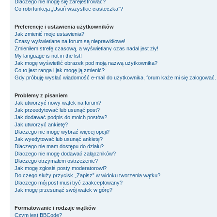
Dlaczego nie mogę się zarejestrować?
Co robi funkcja „Usuń wszystkie ciasteczka”?
Preferencje i ustawienia użytkowników
Jak zmienić moje ustawienia?
Czasy wyświetlane na forum są nieprawidłowe!
Zmieniłem strefę czasową, a wyświetlany czas nadal jest zły!
My language is not in the list!
Jak mogę wyświetlić obrazek pod moją nazwą użytkownika?
Co to jest ranga i jak mogę ją zmienić?
Gdy próbuję wysłać wiadomość e-mail do użytkownika, forum każe mi się zalogować
Problemy z pisaniem
Jak utworzyć nowy wątek na forum?
Jak przeedytować lub usunąć post?
Jak dodawać podpis do moich postów?
Jak utworzyć ankietę?
Dlaczego nie mogę wybrać więcej opcji?
Jak wyedytować lub usunąć ankietę?
Dlaczego nie mam dostępu do działu?
Dlaczego nie mogę dodawać załączników?
Dlaczego otrzymałem ostrzeżenie?
Jak mogę zgłosiś posty moderatorowi?
Do czego służy przycisk „Zapisz” w widoku tworzenia wątku?
Dlaczego mój post musi być zaakceptowany?
Jak mogę przesunąć swój wątek w górę?
Formatowanie i rodzaje wątków
Czym jest BBCode?