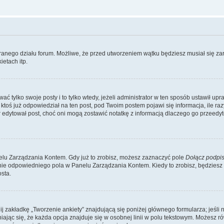
branego działu forum. Możliwe, że przed utworzeniem wątku będziesz musiał się za
etach itp.
ć tylko swoje posty i to tylko wtedy, jeżeli administrator w ten sposób ustawił up
oś już odpowiedział na ten post, pod Twoim postem pojawi się informacja, ile razy go
ator edytował post, choć oni mogą zostawić notatkę z informacją dlaczego go przeed
lu Zarządzania Kontem. Gdy już to zrobisz, możesz zaznaczyć pole
Dołącz podpi
ie odpowiedniego pola w Panelu Zarządzania Kontem. Kiedy to zrobisz, będziesz
sta.
nij zakładkę „Tworzenie ankiety” znajdującą się poniżej głównego formularza; jeśli 
ając się, że każda opcja znajduje się w osobnej linii w polu tekstowym. Możesz ró