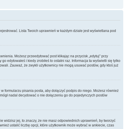
rejestrować. Lista Twoich uprawnień w każdym dziale jest wyświetlana pod
rawnienia. Możesz przeedytować post klikając na przycisk „edytuj” przy
 edytowałeś i kiedy zrobiłeś to ostatni raz. Informacja ta wyświetli się tylko
ytowali. Zauważ, że zwykli użytkownicy nie mogą usuwać postów, gdy ktoś już
s
w formularzu pisania posta, aby dołączyć podpis do niego. Możesz również
 mógł nadal decydować o nie dołączeniu go do pojedynczych postów
nie widzisz jej, to znaczy, że nie masz odpowiednich uprawnień, by tworzyć
wnież ustalić liczbę opcji, które użytkownik może wybrać w ankiecie, czas