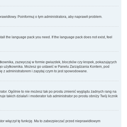
eprawidłowy. Poinformuj o tym administratora, aby naprawił problem.
stall the language pack you need. If the language pack does not exist, feel
ytkownika, zazwyczaj w formie gwiazdek, bloczków czy kropek, pokazujących
ażdego użytkownika. Możesz go ustawić w Panelu Zarządzania Kontem, pod
ię z administratorem i zapytaj czym to jest spowodowane.
rator. Ogólnie to nie możesz tak po prostu zmienić wyglądu żadnych rang na
uje takich działań i moderator lub administrator po prostu obniży Twój licznik
ator włączył tę funkcję. Ma to zabezpieczać przed nieprawidłowym