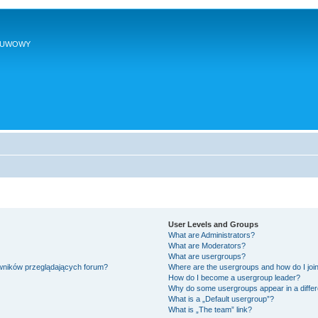
SUWOWY
User Levels and Groups
What are Administrators?
What are Moderators?
What are usergroups?
owników przeglądających forum?
Where are the usergroups and how do I joi
How do I become a usergroup leader?
Why do some usergroups appear in a differ
What is a „Default usergroup”?
What is „The team” link?