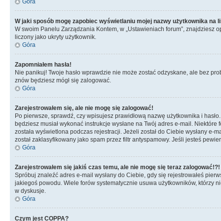
Góra
W jaki sposób mogę zapobiec wyświetlaniu mojej nazwy użytkownika na l
W swoim Panelu Zarządzania Kontem, w „Ustawieniach forum”, znajdziesz o
liczony jako ukryty użytkownik.
Góra
Zapomniałem hasła!
Nie panikuj! Twoje hasło wprawdzie nie może zostać odzyskane, ale bez prob
znów będziesz mógł się zalogować.
Góra
Zarejestrowałem się, ale nie mogę się zalogować!
Po pierwsze, sprawdź, czy wpisujesz prawidłową nazwę użytkownika i hasło. Jeś
będziesz musiał wykonać instrukcje wysłane na Twój adres e-mail. Niektóre 
została wyświetlona podczas rejestracji. Jeżeli został do Ciebie wysłany e-
został zaklasyfikowany jako spam przez filtr antyspamowy. Jeśli jesteś pewie
Góra
Zarejestrowałem się jakiś czas temu, ale nie mogę się teraz zalogować!?!
Spróbuj znaleźć adres e-mail wysłany do Ciebie, gdy się rejestrowałeś pierw
jakiegoś powodu. Wiele forów systematycznie usuwa użytkowników, którzy nic 
w dyskusje.
Góra
Czym jest COPPA?