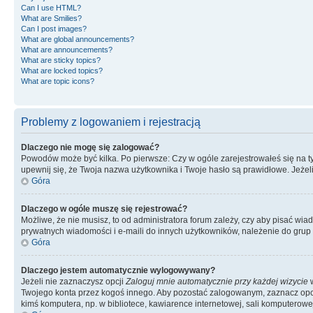
Can I use HTML?
What are Smilies?
Can I post images?
What are global announcements?
What are announcements?
What are sticky topics?
What are locked topics?
What are topic icons?
Problemy z logowaniem i rejestracją
Dlaczego nie mogę się zalogować?
Powodów może być kilka. Po pierwsze: Czy w ogóle zarejestrowałeś się na tym 
upewnij się, że Twoja nazwa użytkownika i Twoje hasło są prawidłowe. Jeżeli
Góra
Dlaczego w ogóle muszę się rejestrować?
Możliwe, że nie musisz, to od administratora forum zależy, czy aby pisać wia
prywatnych wiadomości i e-maili do innych użytkowników, należenie do grup u
Góra
Dlaczego jestem automatycznie wylogowywany?
Jeżeli nie zaznaczysz opcji
Zaloguj mnie automatycznie przy każdej wizycie
w
Twojego konta przez kogoś innego. Aby pozostać zalogowanym, zaznacz opcję
kimś komputera, np. w bibliotece, kawiarence internetowej, sali komputerowej w 