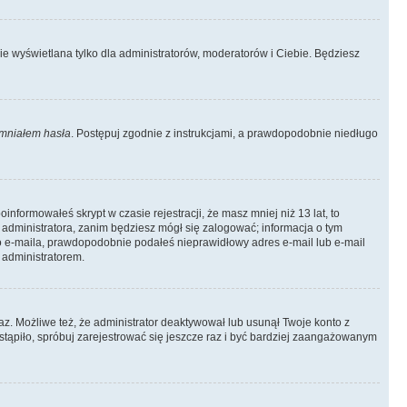
ie wyświetlana tylko dla administratorów, moderatorów i Ciebie. Będziesz
mniałem hasła
. Postępuj zgodnie z instrukcjami, a prawdopodobnie niedługo
informowałeś skrypt w czasie rejestracji, że masz mniej niż 13 lat, to
 administratora, zanim będziesz mógł się zalogować; informacja o tym
ego e-maila, prawdopodobnie podałeś nieprawidłowy adres e-mail lub e-mail
 administratorem.
az. Możliwe też, że administrator deaktywował lub usunął Twoje konto z
stąpiło, spróbuj zarejestrować się jeszcze raz i być bardziej zaangażowanym