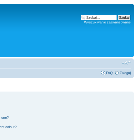
Wyszukiwanie zaawansowane
FAQ
Zaloguj
n one?
ent colour?