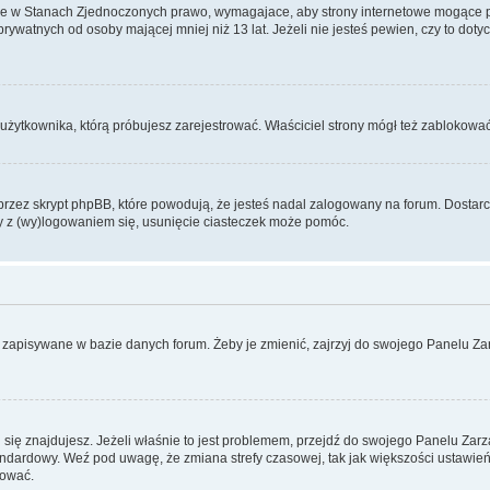
ce w Stanach Zjednoczonych prawo, wymagajace, aby strony internetowe mogące pote
ywatnych od osoby mającej mniej niż 13 lat. Jeżeli nie jesteś pewien, czy to dot
użytkownika, którą próbujesz zarejestrować. Właściciel strony mógł też zablokować 
zez skrypt phpBB, które powodują, że jesteś nadal zalogowany na forum. Dostarczaj
my z (wy)logowaniem się, usunięcie ciasteczek może pomóc.
 zapisywane w bazie danych forum. Żeby je zmienić, zajrzyj do swojego Panelu Zar
rej się znajdujesz. Jeżeli właśnie to jest problemem, przejdź do swojego Panelu Z
dardowy. Weź pod uwagę, że zmiana strefy czasowej, tak jak większości ustawień
rować.