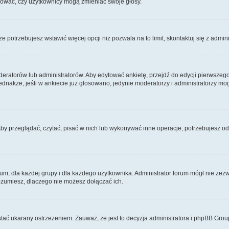
ydować, czy użytkownicy mogą zmieniać swoje głosy.
 że potrzebujesz wstawić więcej opcji niż pozwala na to limit, skontaktuj się z admin
eratorów lub administratorów. Aby edytować ankietę, przejdź do edycji pierwszego 
Jednakże, jeśli w ankiecie już głosowano, jedynie moderatorzy i administratorzy m
Aby przeglądać, czytać, pisać w nich lub wykonywać inne operacje, potrzebujesz 
 dla każdej grupy i dla każdego użytkownika. Administrator forum mógł nie zezwo
rozumiesz, dlaczego nie możesz dołączać ich.
tać ukarany ostrzeżeniem. Zauważ, że jest to decyzja administratora i phpBB Grou