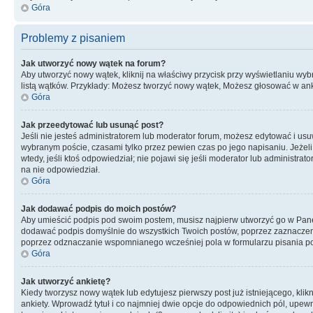
Góra
Problemy z pisaniem
Jak utworzyć nowy wątek na forum?
Aby utworzyć nowy wątek, kliknij na właściwy przycisk przy wyświetlaniu wy
listą wątków. Przykłady: Możesz tworzyć nowy wątek, Możesz głosować w anki
Góra
Jak przeedytować lub usunąć post?
Jeśli nie jesteś administratorem lub moderator forum, możesz edytować i usuwa
wybranym poście, czasami tylko przez pewien czas po jego napisaniu. Jeżeli kt
wtedy, jeśli ktoś odpowiedział; nie pojawi się jeśli moderator lub administr
na nie odpowiedział.
Góra
Jak dodawać podpis do moich postów?
Aby umieścić podpis pod swoim postem, musisz najpierw utworzyć go w Pane
dodawać podpis domyślnie do wszystkich Twoich postów, poprzez zaznaczen
poprzez odznaczanie wspomnianego wcześniej pola w formularzu pisania po
Góra
Jak utworzyć ankietę?
Kiedy tworzysz nowy wątek lub edytujesz pierwszy post już istniejącego, klik
ankiety. Wprowadź tytuł i co najmniej dwie opcje do odpowiednich pól, upewni