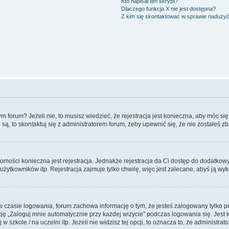
Kto napisał ten skrypt?
Dlaczego funkcja X nie jest dostępna?
Z kim się skontaktować w sprawie naduży
forum? Jeżeli nie, to musisz wiedzieć, że rejestracja jest konieczna, aby móc się 
 są, to skontaktuj się z administratorem forum, żeby upewnić się, że nie zostałeś
domości konieczna jest rejestracja. Jednakże rejestracja da Ci dostęp do dodatkow
żytkowników itp. Rejestracja zajmuje tylko chwilę, więc jest zalecane, abyś ją wyk
 czasie logowania, forum zachowa informację o tym, że jesteś zalogowany tylko p
 „Zaloguj mnie automatycznie przy każdej wizycie” podczas logowania się. Jest to
szkole / na uczelni itp. Jeżeli nie widzisz tej opcji, to oznacza to, że administrato