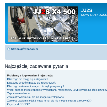
JJ2S
NOWY SILNIK DWU
Strona główna forum
Najczęściej zadawane pytania
Problemy z logowaniem i rejestracją
Dlaczego nie mogę się zalogować?
Dlaczego w ogóle muszę się rejestrować?
Dlaczego jestem automatycznie wylogowywany?
W jaki sposób mogę zapobiec wyświetlaniu mojej nazwy użytkownika na liście użytk
Zapomniałem hasła!
Zarejestrowałem się, ale nie mogę się zalogować!
Zarejestrowałem się jakiś czas temu, ale nie mogę się teraz zalogować!?!
Czym jest COPPA?