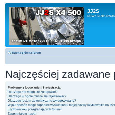
JJ2S
NOWY SILNIK DWU
Strona główna forum
Najczęściej zadawane 
Problemy z logowaniem i rejestracją
Dlaczego nie mogę się zalogować?
Dlaczego w ogóle muszę się rejestrować?
Dlaczego jestem automatycznie wylogowywany?
W jaki sposób mogę zapobiec wyświetlaniu mojej nazwy użytkownika na liśc
użytkowników przeglądających forum?
Zapomniałem hasła!