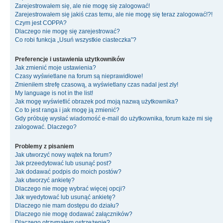
Zarejestrowałem się, ale nie mogę się zalogować!
Zarejestrowałem się jakiś czas temu, ale nie mogę się teraz zalogować!?!
Czym jest COPPA?
Dlaczego nie mogę się zarejestrować?
Co robi funkcja „Usuń wszystkie ciasteczka”?
Preferencje i ustawienia użytkowników
Jak zmienić moje ustawienia?
Czasy wyświetlane na forum są nieprawidłowe!
Zmieniłem strefę czasową, a wyświetlany czas nadal jest zły!
My language is not in the list!
Jak mogę wyświetlić obrazek pod moją nazwą użytkownika?
Co to jest ranga i jak mogę ją zmienić?
Gdy próbuję wysłać wiadomość e-mail do użytkownika, forum każe mi się
zalogować. Dlaczego?
Problemy z pisaniem
Jak utworzyć nowy wątek na forum?
Jak przeedytować lub usunąć post?
Jak dodawać podpis do moich postów?
Jak utworzyć ankietę?
Dlaczego nie mogę wybrać więcej opcji?
Jak wyedytować lub usunąć ankietę?
Dlaczego nie mam dostępu do działu?
Dlaczego nie mogę dodawać załączników?
Dlaczego otrzymałem ostrzeżenie?