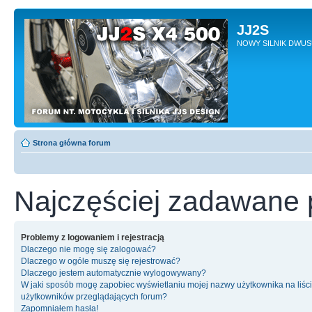
JJ2S
NOWY SILNIK DWU
Strona główna forum
Najczęściej zadawane 
Problemy z logowaniem i rejestracją
Dlaczego nie mogę się zalogować?
Dlaczego w ogóle muszę się rejestrować?
Dlaczego jestem automatycznie wylogowywany?
W jaki sposób mogę zapobiec wyświetlaniu mojej nazwy użytkownika na liśc
użytkowników przeglądających forum?
Zapomniałem hasła!