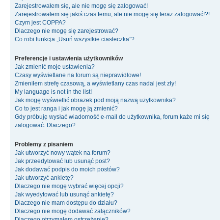
Zarejestrowałem się, ale nie mogę się zalogować!
Zarejestrowałem się jakiś czas temu, ale nie mogę się teraz zalogować!?!
Czym jest COPPA?
Dlaczego nie mogę się zarejestrować?
Co robi funkcja „Usuń wszystkie ciasteczka”?
Preferencje i ustawienia użytkowników
Jak zmienić moje ustawienia?
Czasy wyświetlane na forum są nieprawidłowe!
Zmieniłem strefę czasową, a wyświetlany czas nadal jest zły!
My language is not in the list!
Jak mogę wyświetlić obrazek pod moją nazwą użytkownika?
Co to jest ranga i jak mogę ją zmienić?
Gdy próbuję wysłać wiadomość e-mail do użytkownika, forum każe mi się
zalogować. Dlaczego?
Problemy z pisaniem
Jak utworzyć nowy wątek na forum?
Jak przeedytować lub usunąć post?
Jak dodawać podpis do moich postów?
Jak utworzyć ankietę?
Dlaczego nie mogę wybrać więcej opcji?
Jak wyedytować lub usunąć ankietę?
Dlaczego nie mam dostępu do działu?
Dlaczego nie mogę dodawać załączników?
Dlaczego otrzymałem ostrzeżenie?