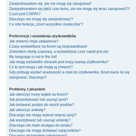
Zarejestrowałem się, ale nie mogę się zalogować!
Zarejestrowałem się jakiś czas temu, ale nie mogę się teraz zalogować!?!
Czym jest COPPA?
Dlaczego nie mogę się zarejestrować?
Co robi funkcja „Usuń wszystkie ciasteczka”?
Preferencje i ustawienia użytkowników
Jak zmienić moje ustawienia?
Czasy wyświetlane na forum są nieprawidłowe!
Zmieniłem strefę czasową, a wyświetlany czas nadal jest zły!
My language is not in the list!
Jak mogę wyświetlić obrazek pod moją nazwą użytkownika?
Co to jest ranga i jak mogę ją zmienić?
Gdy próbuję wysłać wiadomość e-mail do użytkownika, forum każe mi się
zalogować. Dlaczego?
Problemy z pisaniem
Jak utworzyć nowy wątek na forum?
Jak przeedytować lub usunąć post?
Jak dodawać podpis do moich postów?
Jak utworzyć ankietę?
Dlaczego nie mogę wybrać więcej opcji?
Jak wyedytować lub usunąć ankietę?
Dlaczego nie mam dostępu do działu?
Dlaczego nie mogę dodawać załączników?
Dlaczego otrzymałem ostrzeżenie?