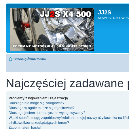
JJ2S
NOWY SILNIK DWU
Strona główna forum
Najczęściej zadawane 
Problemy z logowaniem i rejestracją
Dlaczego nie mogę się zalogować?
Dlaczego w ogóle muszę się rejestrować?
Dlaczego jestem automatycznie wylogowywany?
W jaki sposób mogę zapobiec wyświetlaniu mojej nazwy użytkownika na liśc
użytkowników przeglądających forum?
Zapomniałem hasła!