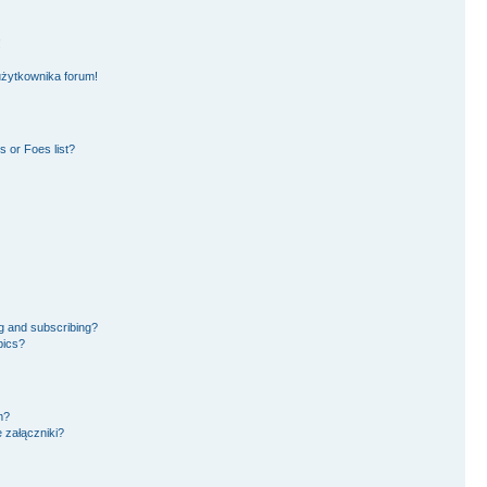
!
użytkownika forum!
 or Foes list?
g and subscribing?
pics?
m?
 załączniki?