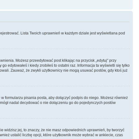
rejestrować. Lista Twoich uprawnień w każdym dziale jest wyświetlana pod
rawnienia. Możesz przeedytować post klikając na przycisk „edytuj” przy
 edytowałeś i kiedy zrobiłeś to ostatni raz. Informacja ta wyświetli się tylko
ytowali. Zauważ, że zwykli użytkownicy nie mogą usuwać postów, gdy ktoś już
s
w formularzu pisania posta, aby dołączyć podpis do niego. Możesz również
 mógł nadal decydować o nie dołączeniu go do pojedynczych postów
nie widzisz jej, to znaczy, że nie masz odpowiednich uprawnień, by tworzyć
wnież ustalić liczbę opcji, które użytkownik może wybrać w ankiecie, czas