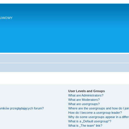
SUWOWY
User Levels and Groups
What are Administrators?
What are Moderators?
What are usergroups?
owników przeglądających forum?
Where are the usergroups and how do I joi
How do I become a usergroup leader?
Why do some usergroups appear in a differ
What is a „Default usergroup”?
What is „The team” link?