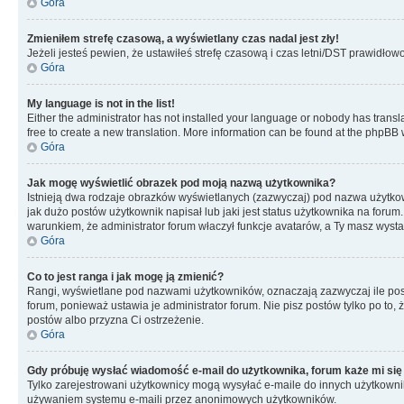
Góra
Zmieniłem strefę czasową, a wyświetlany czas nadal jest zły!
Jeżeli jesteś pewien, że ustawiłeś strefę czasową i czas letni/DST prawidłow
Góra
My language is not in the list!
Either the administrator has not installed your language or nobody has transla
free to create a new translation. More information can be found at the phpBB 
Góra
Jak mogę wyświetlić obrazek pod moją nazwą użytkownika?
Istnieją dwa rodzaje obrazków wyświetlanych (zazwyczaj) pod nazwa użytkow
jak dużo postów użytkownik napisał lub jaki jest status użytkownika na foru
warunkiem, że administrator forum właczył funkcje avatarów, a Ty masz wysta
Góra
Co to jest ranga i jak mogę ją zmienić?
Rangi, wyświetlane pod nazwami użytkowników, oznaczają zazwyczaj ile postó
forum, ponieważ ustawia je administrator forum. Nie pisz postów tylko po to, 
postów albo przyzna Ci ostrzeżenie.
Góra
Gdy próbuję wysłać wiadomość e-mail do użytkownika, forum każe mi się
Tylko zarejestrowani użytkownicy mogą wysyłać e-maile do innych użytkownikó
używaniem systemu e-maili przez anonimowych użytkowników.