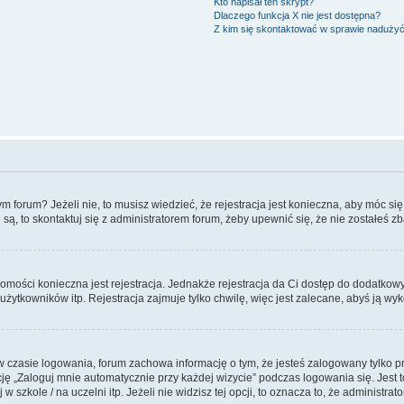
Kto napisał ten skrypt?
Dlaczego funkcja X nie jest dostępna?
Z kim się skontaktować w sprawie naduży
forum? Jeżeli nie, to musisz wiedzieć, że rejestracja jest konieczna, aby móc się 
 są, to skontaktuj się z administratorem forum, żeby upewnić się, że nie zostałeś
domości konieczna jest rejestracja. Jednakże rejestracja da Ci dostęp do dodatkow
żytkowników itp. Rejestracja zajmuje tylko chwilę, więc jest zalecane, abyś ją wyk
 czasie logowania, forum zachowa informację o tym, że jesteś zalogowany tylko p
 „Zaloguj mnie automatycznie przy każdej wizycie” podczas logowania się. Jest to
szkole / na uczelni itp. Jeżeli nie widzisz tej opcji, to oznacza to, że administrato