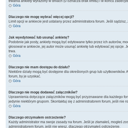
trwania ankiety wyrażony w dniach (0 oznacza brak limitu) i w końcu zadec
Góra
Dlaczego nie mogę wybrać więcej opcji?
Limit opcji w ankiecie jest ustalany przez administratora forum. Jeśli sądzisz,
Góra
Jak wyedytować lub usunąć ankietę?
Podobnie jak posty, ankiety mogą być edytowane tylko przez ich autorów, mod
głosował w ankiecie, jej autor może usunąć ankietę lub edytować jej opcje. 
trwa.
Góra
Dlaczego nie mam dostępu do działu?
Niektóre działy mogą być dostępne dla określonych grup lub użytkowników. 
forum, by je uzyskać.
Góra
Dlaczego nie mogę dodawać załączników?
Uprawnienia dotyczące załączników mogą być przyznawane dla każdego forum,
jedynie niektórym grupom. Skontaktuj się z administratorem forum, jeśli nie 
Góra
Dlaczego otrzymałem ostrzeżenie?
Każdy administrator ma swoje zasady na forum. Jeśli je złamałeś, mogłeś zos
administratorem forum, jeśli nie wiesz, dlaczego otrzymałeś ostrzeżenie.