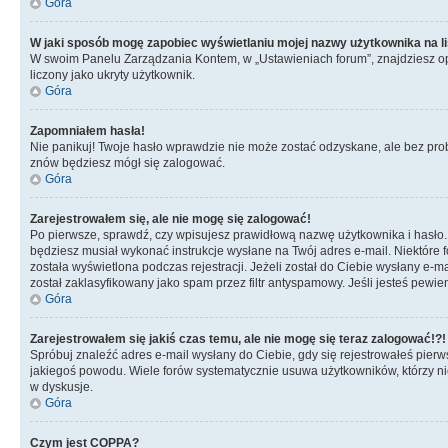
Góra
W jaki sposób mogę zapobiec wyświetlaniu mojej nazwy użytkownika na l
W swoim Panelu Zarządzania Kontem, w „Ustawieniach forum”, znajdziesz o
liczony jako ukryty użytkownik.
Góra
Zapomniałem hasła!
Nie panikuj! Twoje hasło wprawdzie nie może zostać odzyskane, ale bez prob
znów będziesz mógł się zalogować.
Góra
Zarejestrowałem się, ale nie mogę się zalogować!
Po pierwsze, sprawdź, czy wpisujesz prawidłową nazwę użytkownika i hasło. Jeś
będziesz musiał wykonać instrukcje wysłane na Twój adres e-mail. Niektóre 
została wyświetlona podczas rejestracji. Jeżeli został do Ciebie wysłany e-
został zaklasyfikowany jako spam przez filtr antyspamowy. Jeśli jesteś pewie
Góra
Zarejestrowałem się jakiś czas temu, ale nie mogę się teraz zalogować!?!
Spróbuj znaleźć adres e-mail wysłany do Ciebie, gdy się rejestrowałeś pierw
jakiegoś powodu. Wiele forów systematycznie usuwa użytkowników, którzy nic 
w dyskusje.
Góra
Czym jest COPPA?