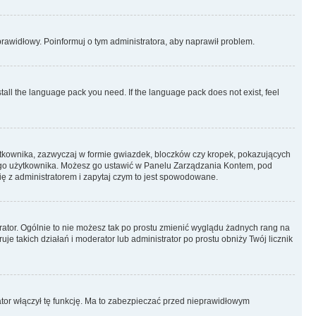
eprawidłowy. Poinformuj o tym administratora, aby naprawił problem.
stall the language pack you need. If the language pack does not exist, feel
ytkownika, zazwyczaj w formie gwiazdek, bloczków czy kropek, pokazujących
ażdego użytkownika. Możesz go ustawić w Panelu Zarządzania Kontem, pod
ię z administratorem i zapytaj czym to jest spowodowane.
rator. Ogólnie to nie możesz tak po prostu zmienić wyglądu żadnych rang na
uje takich działań i moderator lub administrator po prostu obniży Twój licznik
ator włączył tę funkcję. Ma to zabezpieczać przed nieprawidłowym