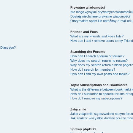
Prywatne wiadomości
Nie mogę wysyłać prywatnych wiadomości
Dostaję niechciane prywatne wiadomości!
Otrzymałem spam lub obraźliwy e-mail od 
Friends and Foes
What are my Friends and Foes lists?
How can I add / remove users to my Friends
. Dlaczego?
Searching the Forums
How can I search a forum or forums?
Why does my search return no results?
Why does my search return a blank page!?
How do I search for members?
How can I find my own posts and topics?
Topic Subscriptions and Bookmarks
What is the difference between bookmarkin
How do I subscribe to specific forums or to
How do I remove my subscriptions?
Załączniki
Jakie załączniki są dozwolone na tym foru
Jak znaleźć wszystkie dodane przeze mnie
Sprawy phpBB3