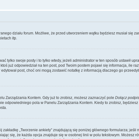
branego działu forum. Możliwe, że przed utworzeniem wątku będziesz musiał się za
etach itp.
ć tylko swoje posty i to tylko wtedy, jeżeli administrator w ten sposób ustawił up
oś już odpowiedział na ten post, pod Twoim postem pojawi się informacja, ile razy go
ator edytował post, choć oni mogą zostawić notatkę z informacją dlaczego go przeed
lu Zarządzania Kontem. Gdy już to zrobisz, możesz zaznaczyć pole
Dołącz podpi
ie odpowiedniego pola w Panelu Zarządzania Kontem. Kiedy to zrobisz, będziesz
sta.
nij zakładkę „Tworzenie ankiety” znajdującą się poniżej głównego formularza; jeśli 
ając się, że każda opcja znajduje się w osobnej linii w polu tekstowym. Możesz ró