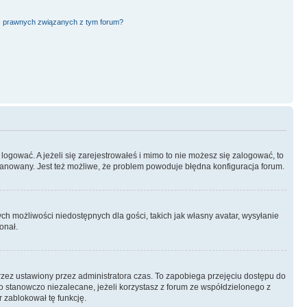
ć prawnych związanych z tym forum?
logować. A jeżeli się zarejestrowałeś i mimo to nie możesz się zalogować, to
 zbanowany. Jest też możliwe, że problem powoduje błędna konfiguracja forum.
ych możliwości niedostępnych dla gości, takich jak własny avatar, wysyłanie
onał.
rzez ustawiony przez administratora czas. To zapobiega przejęciu dostępu do
 stanowczo niezalecane, jeżeli korzystasz z forum ze współdzielonego z
r zablokował tę funkcję.