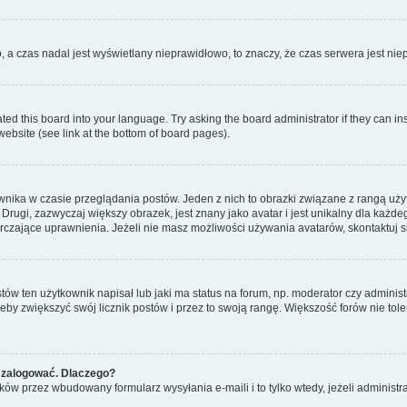
o, a czas nadal jest wyświetlany nieprawidłowo, to znaczy, że czas serwera jest ni
ted this board into your language. Try asking the board administrator if they can in
website (see link at the bottom of board pages).
nika w czasie przeglądania postów. Jeden z nich to obrazki związane z rangą uż
m. Drugi, zazwyczaj większy obrazek, jest znany jako avatar i jest unikalny dla k
rczające uprawnienia. Jeżeli nie masz możliwości używania avatarów, skontaktuj s
w ten użytkownik napisał lub jaki ma status na forum, np. moderator czy administ
żeby zwiększyć swój licznik postów i przez to swoją rangę. Większość forów nie toler
 zalogować. Dlaczego?
w przez wbudowany formularz wysyłania e-maili i to tylko wtedy, jeżeli administr