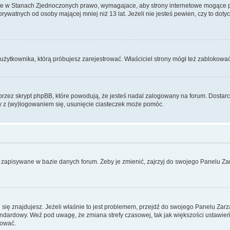
ce w Stanach Zjednoczonych prawo, wymagajace, aby strony internetowe mogące pote
ywatnych od osoby mającej mniej niż 13 lat. Jeżeli nie jesteś pewien, czy to dot
użytkownika, którą próbujesz zarejestrować. Właściciel strony mógł też zablokować 
zez skrypt phpBB, które powodują, że jesteś nadal zalogowany na forum. Dostarczaj
my z (wy)logowaniem się, usunięcie ciasteczek może pomóc.
 zapisywane w bazie danych forum. Żeby je zmienić, zajrzyj do swojego Panelu Zar
rej się znajdujesz. Jeżeli właśnie to jest problemem, przejdź do swojego Panelu Z
dardowy. Weź pod uwagę, że zmiana strefy czasowej, tak jak większości ustawień
rować.