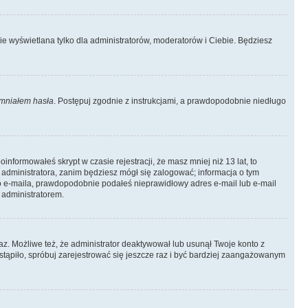
ie wyświetlana tylko dla administratorów, moderatorów i Ciebie. Będziesz
mniałem hasła
. Postępuj zgodnie z instrukcjami, a prawdopodobnie niedługo
informowałeś skrypt w czasie rejestracji, że masz mniej niż 13 lat, to
 administratora, zanim będziesz mógł się zalogować; informacja o tym
ego e-maila, prawdopodobnie podałeś nieprawidłowy adres e-mail lub e-mail
 administratorem.
az. Możliwe też, że administrator deaktywował lub usunął Twoje konto z
stąpiło, spróbuj zarejestrować się jeszcze raz i być bardziej zaangażowanym