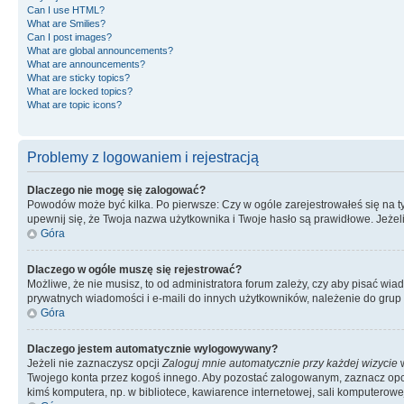
Can I use HTML?
What are Smilies?
Can I post images?
What are global announcements?
What are announcements?
What are sticky topics?
What are locked topics?
What are topic icons?
Problemy z logowaniem i rejestracją
Dlaczego nie mogę się zalogować?
Powodów może być kilka. Po pierwsze: Czy w ogóle zarejestrowałeś się na tym 
upewnij się, że Twoja nazwa użytkownika i Twoje hasło są prawidłowe. Jeżeli
Góra
Dlaczego w ogóle muszę się rejestrować?
Możliwe, że nie musisz, to od administratora forum zależy, czy aby pisać wia
prywatnych wiadomości i e-maili do innych użytkowników, należenie do grup u
Góra
Dlaczego jestem automatycznie wylogowywany?
Jeżeli nie zaznaczysz opcji
Zaloguj mnie automatycznie przy każdej wizycie
w
Twojego konta przez kogoś innego. Aby pozostać zalogowanym, zaznacz opcję
kimś komputera, np. w bibliotece, kawiarence internetowej, sali komputerowej w 