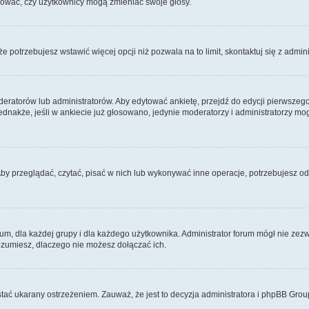
ydować, czy użytkownicy mogą zmieniać swoje głosy.
 że potrzebujesz wstawić więcej opcji niż pozwala na to limit, skontaktuj się z admin
eratorów lub administratorów. Aby edytować ankietę, przejdź do edycji pierwszego 
Jednakże, jeśli w ankiecie już głosowano, jedynie moderatorzy i administratorzy m
Aby przeglądać, czytać, pisać w nich lub wykonywać inne operacje, potrzebujesz 
 dla każdej grupy i dla każdego użytkownika. Administrator forum mógł nie zezwo
rozumiesz, dlaczego nie możesz dołączać ich.
tać ukarany ostrzeżeniem. Zauważ, że jest to decyzja administratora i phpBB Grou