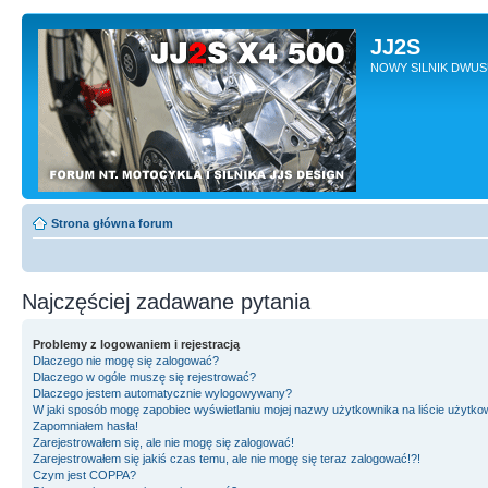
JJ2S
NOWY SILNIK DWU
Strona główna forum
Najczęściej zadawane pytania
Problemy z logowaniem i rejestracją
Dlaczego nie mogę się zalogować?
Dlaczego w ogóle muszę się rejestrować?
Dlaczego jestem automatycznie wylogowywany?
W jaki sposób mogę zapobiec wyświetlaniu mojej nazwy użytkownika na liście użytk
Zapomniałem hasła!
Zarejestrowałem się, ale nie mogę się zalogować!
Zarejestrowałem się jakiś czas temu, ale nie mogę się teraz zalogować!?!
Czym jest COPPA?