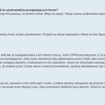
iście użytkowników przeglądających forum?
pcję
Nie pokazuj, że jestem online
. Włącz tę opcję i Twoja nazwa użytkownika będz
lemu może zostać zresetowane. Przejdź na stronę logowania i kliknij na link
Zapo
li tak, to nastąpiła jedna z tych dwóch rzeczy: Jeśli COPPA jest włączone, a Ty po
fora wymagają też, żeby nowe rejestracje były aktywowane przez Ciebie albo przez
mail, postępuj zgodnie z instrukcjami w nim zawartymi. Jeżeli nie otrzymałeś żadn
n, że podany przez Ciebie adres e-mail jest prawidłowy, spróbuj skontaktować się z
szy raz, sprawdź w nim swój login i hasło, a potem spróbuj zalogować się jeszcze r
nie pisali przez dłuższy czas, żeby zmniejszyć wielkość bazy danych. Jeżeli to na