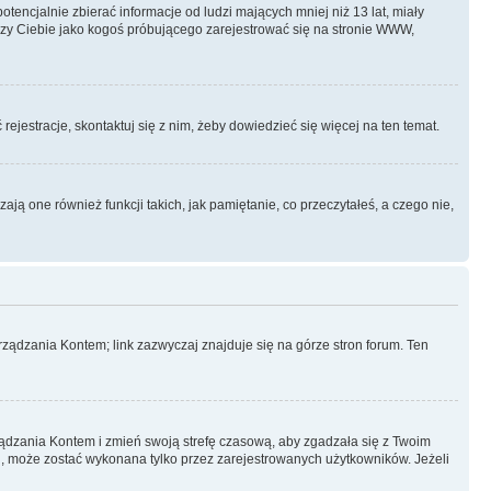
ncjalnie zbierać informacje od ludzi mających mniej niż 13 lat, miały
yczy Ciebie jako kogoś próbującego zarejestrować się na stronie WWW,
rejestracje, skontaktuj się z nim, żeby dowiedzieć się więcej na ten temat.
ą one również funkcji takich, jak pamiętanie, co przeczytałeś, a czego nie,
ządzania Kontem; link zazwyczaj znajduje się na górze stron forum. Ten
arządzania Kontem i zmień swoją strefę czasową, aby zgadzała się z Twoim
, może zostać wykonana tylko przez zarejestrowanych użytkowników. Jeżeli