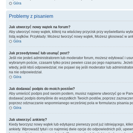
Góra
Problemy z pisaniem
Jak utworzyć nowy wątek na forum?
Aby utworzyć nowy wątek, kliknij na właściwy przycisk przy wyświetlaniu wy
listą wątków. Przykłady: Możesz tworzyć nowy wątek, Możesz głosować w anki
Góra
Jak przeedytować lub usunąć post?
Jeśli nie jesteś administratorem lub moderator forum, możesz edytować i usuwa
wybranym poście, czasami tylko przez pewien czas po jego napisaniu. Jeżeli kt
wtedy, jeśli ktoś odpowiedział; nie pojawi się jeśli moderator lub administr
na nie odpowiedział.
Góra
Jak dodawać podpis do moich postów?
Aby umieścić podpis pod swoim postem, musisz najpierw utworzyć go w Pane
dodawać podpis domyślnie do wszystkich Twoich postów, poprzez zaznaczen
poprzez odznaczanie wspomnianego wcześniej pola w formularzu pisania po
Góra
Jak utworzyć ankietę?
Kiedy tworzysz nowy wątek lub edytujesz pierwszy post już istniejącego, klik
ankiety. Wprowadź tytuł i co najmniej dwie opcje do odpowiednich pól, upewni