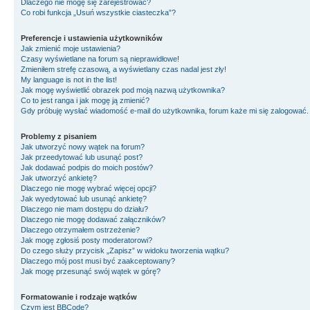
Dlaczego nie mogę się zarejestrować?
Co robi funkcja „Usuń wszystkie ciasteczka”?
Preferencje i ustawienia użytkowników
Jak zmienić moje ustawienia?
Czasy wyświetlane na forum są nieprawidłowe!
Zmieniłem strefę czasową, a wyświetlany czas nadal jest zły!
My language is not in the list!
Jak mogę wyświetlić obrazek pod moją nazwą użytkownika?
Co to jest ranga i jak mogę ją zmienić?
Gdy próbuję wysłać wiadomość e-mail do użytkownika, forum każe mi się zalogować
Problemy z pisaniem
Jak utworzyć nowy wątek na forum?
Jak przeedytować lub usunąć post?
Jak dodawać podpis do moich postów?
Jak utworzyć ankietę?
Dlaczego nie mogę wybrać więcej opcji?
Jak wyedytować lub usunąć ankietę?
Dlaczego nie mam dostępu do działu?
Dlaczego nie mogę dodawać załączników?
Dlaczego otrzymałem ostrzeżenie?
Jak mogę zgłosiś posty moderatorowi?
Do czego służy przycisk „Zapisz” w widoku tworzenia wątku?
Dlaczego mój post musi być zaakceptowany?
Jak mogę przesunąć swój wątek w górę?
Formatowanie i rodzaje wątków
Czym jest BBCode?