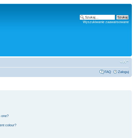
Wyszukiwanie zaawansowane
FAQ
Zaloguj
n one?
ent colour?