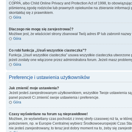
COPPA, albo Child Online Privacy and Protection Act of 1998, to obowiązują
piśmienną zgodę rodziców lub prawnych opiekunów na zbieranie informacji pr
skontaktuj się z prawnikiem.
Góra
Dlaczego nie mogę się zarejestrować?
Możliwe jest, że właściciel strony zbanował Twój adres IP lub zabronił nazwy 
Góra
Co robi funkcja „Usuń wszystkie ciasteczka”?
Funkcja „Usuń wszystkie ciasteczka” usuwa wszystkie ciasteczka utworzone pr
jeżeli zostały one włączone przez administratora forum. Jeżeli masz proble
Góra
Preferencje i ustawienia użytkowników
Jak zmienić moje ustawienia?
Jeżeli jesteś zarejestrowanym użytkownikiem, wszystkie Twoje ustawienia są
panel pozwoli Ci zmienić swoje ustawienia i preferencje.
Góra
Czasy wyświetlane na forum są nieprawidłowe!
Możliwe, że wyświetlany czas pochodzi z innej strefy czasowej niż ta, w któ
położeniem, np. w Europie Centralnej wybierz Środkowoeuropejski Czas Stan
nie jesteś zarejestrowany, to teraz jest dobry moment na to, żeby się zarejest