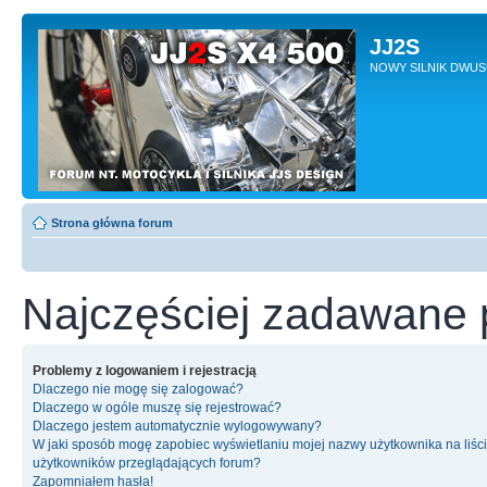
JJ2S
NOWY SILNIK DWU
Strona główna forum
Najczęściej zadawane 
Problemy z logowaniem i rejestracją
Dlaczego nie mogę się zalogować?
Dlaczego w ogóle muszę się rejestrować?
Dlaczego jestem automatycznie wylogowywany?
W jaki sposób mogę zapobiec wyświetlaniu mojej nazwy użytkownika na liśc
użytkowników przeglądających forum?
Zapomniałem hasła!