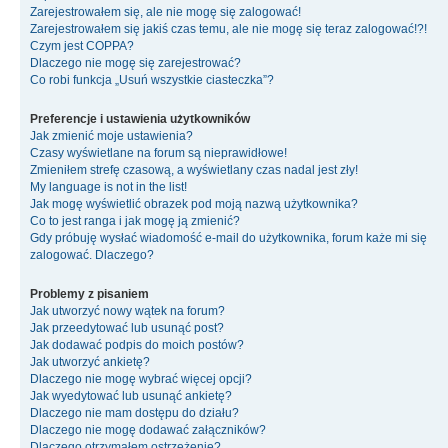
Zarejestrowałem się, ale nie mogę się zalogować!
Zarejestrowałem się jakiś czas temu, ale nie mogę się teraz zalogować!?!
Czym jest COPPA?
Dlaczego nie mogę się zarejestrować?
Co robi funkcja „Usuń wszystkie ciasteczka”?
Preferencje i ustawienia użytkowników
Jak zmienić moje ustawienia?
Czasy wyświetlane na forum są nieprawidłowe!
Zmieniłem strefę czasową, a wyświetlany czas nadal jest zły!
My language is not in the list!
Jak mogę wyświetlić obrazek pod moją nazwą użytkownika?
Co to jest ranga i jak mogę ją zmienić?
Gdy próbuję wysłać wiadomość e-mail do użytkownika, forum każe mi się
zalogować. Dlaczego?
Problemy z pisaniem
Jak utworzyć nowy wątek na forum?
Jak przeedytować lub usunąć post?
Jak dodawać podpis do moich postów?
Jak utworzyć ankietę?
Dlaczego nie mogę wybrać więcej opcji?
Jak wyedytować lub usunąć ankietę?
Dlaczego nie mam dostępu do działu?
Dlaczego nie mogę dodawać załączników?
Dlaczego otrzymałem ostrzeżenie?