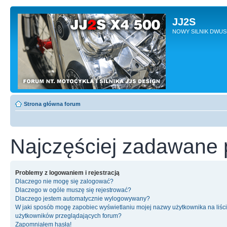
JJ2S
NOWY SILNIK DWU
Strona główna forum
Najczęściej zadawane 
Problemy z logowaniem i rejestracją
Dlaczego nie mogę się zalogować?
Dlaczego w ogóle muszę się rejestrować?
Dlaczego jestem automatycznie wylogowywany?
W jaki sposób mogę zapobiec wyświetlaniu mojej nazwy użytkownika na liśc
użytkowników przeglądających forum?
Zapomniałem hasła!