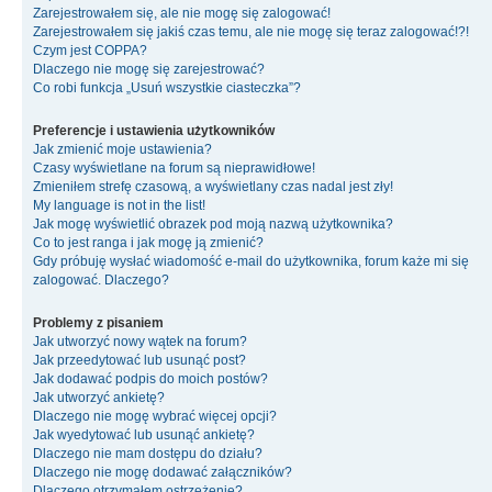
Zarejestrowałem się, ale nie mogę się zalogować!
Zarejestrowałem się jakiś czas temu, ale nie mogę się teraz zalogować!?!
Czym jest COPPA?
Dlaczego nie mogę się zarejestrować?
Co robi funkcja „Usuń wszystkie ciasteczka”?
Preferencje i ustawienia użytkowników
Jak zmienić moje ustawienia?
Czasy wyświetlane na forum są nieprawidłowe!
Zmieniłem strefę czasową, a wyświetlany czas nadal jest zły!
My language is not in the list!
Jak mogę wyświetlić obrazek pod moją nazwą użytkownika?
Co to jest ranga i jak mogę ją zmienić?
Gdy próbuję wysłać wiadomość e-mail do użytkownika, forum każe mi się
zalogować. Dlaczego?
Problemy z pisaniem
Jak utworzyć nowy wątek na forum?
Jak przeedytować lub usunąć post?
Jak dodawać podpis do moich postów?
Jak utworzyć ankietę?
Dlaczego nie mogę wybrać więcej opcji?
Jak wyedytować lub usunąć ankietę?
Dlaczego nie mam dostępu do działu?
Dlaczego nie mogę dodawać załączników?
Dlaczego otrzymałem ostrzeżenie?