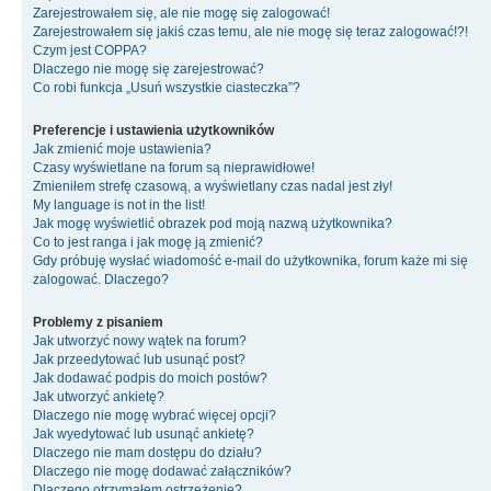
Zarejestrowałem się, ale nie mogę się zalogować!
Zarejestrowałem się jakiś czas temu, ale nie mogę się teraz zalogować!?!
Czym jest COPPA?
Dlaczego nie mogę się zarejestrować?
Co robi funkcja „Usuń wszystkie ciasteczka”?
Preferencje i ustawienia użytkowników
Jak zmienić moje ustawienia?
Czasy wyświetlane na forum są nieprawidłowe!
Zmieniłem strefę czasową, a wyświetlany czas nadal jest zły!
My language is not in the list!
Jak mogę wyświetlić obrazek pod moją nazwą użytkownika?
Co to jest ranga i jak mogę ją zmienić?
Gdy próbuję wysłać wiadomość e-mail do użytkownika, forum każe mi się
zalogować. Dlaczego?
Problemy z pisaniem
Jak utworzyć nowy wątek na forum?
Jak przeedytować lub usunąć post?
Jak dodawać podpis do moich postów?
Jak utworzyć ankietę?
Dlaczego nie mogę wybrać więcej opcji?
Jak wyedytować lub usunąć ankietę?
Dlaczego nie mam dostępu do działu?
Dlaczego nie mogę dodawać załączników?
Dlaczego otrzymałem ostrzeżenie?