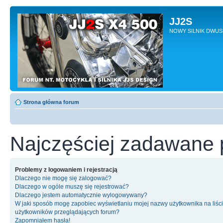
JJ2S
NOWY SILNIK DWU
Strona główna forum
Najczęściej zadawane 
Problemy z logowaniem i rejestracją
Dlaczego nie mogę się zalogować?
Dlaczego w ogóle muszę się rejestrować?
Dlaczego jestem automatycznie wylogowywany?
W jaki sposób mogę zapobiec wyświetlaniu mojej nazwy użytkownika na liśc
użytkowników przeglądających forum?
Zapomniałem hasła!