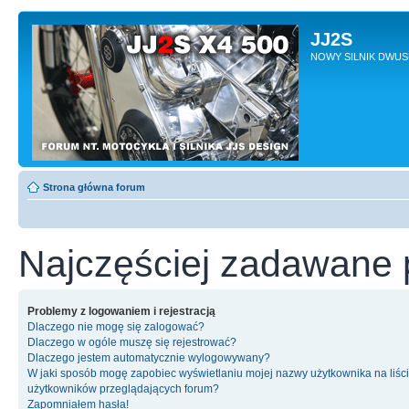
JJ2S
NOWY SILNIK DWU
Strona główna forum
Najczęściej zadawane 
Problemy z logowaniem i rejestracją
Dlaczego nie mogę się zalogować?
Dlaczego w ogóle muszę się rejestrować?
Dlaczego jestem automatycznie wylogowywany?
W jaki sposób mogę zapobiec wyświetlaniu mojej nazwy użytkownika na liśc
użytkowników przeglądających forum?
Zapomniałem hasła!