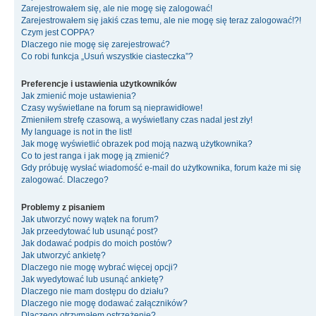
Zarejestrowałem się, ale nie mogę się zalogować!
Zarejestrowałem się jakiś czas temu, ale nie mogę się teraz zalogować!?!
Czym jest COPPA?
Dlaczego nie mogę się zarejestrować?
Co robi funkcja „Usuń wszystkie ciasteczka”?
Preferencje i ustawienia użytkowników
Jak zmienić moje ustawienia?
Czasy wyświetlane na forum są nieprawidłowe!
Zmieniłem strefę czasową, a wyświetlany czas nadal jest zły!
My language is not in the list!
Jak mogę wyświetlić obrazek pod moją nazwą użytkownika?
Co to jest ranga i jak mogę ją zmienić?
Gdy próbuję wysłać wiadomość e-mail do użytkownika, forum każe mi się
zalogować. Dlaczego?
Problemy z pisaniem
Jak utworzyć nowy wątek na forum?
Jak przeedytować lub usunąć post?
Jak dodawać podpis do moich postów?
Jak utworzyć ankietę?
Dlaczego nie mogę wybrać więcej opcji?
Jak wyedytować lub usunąć ankietę?
Dlaczego nie mam dostępu do działu?
Dlaczego nie mogę dodawać załączników?
Dlaczego otrzymałem ostrzeżenie?