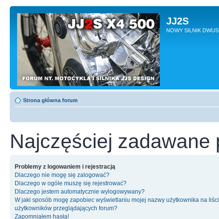
JJ2S
NOWY SILNIK DWU
Strona główna forum
Najczęściej zadawane 
Problemy z logowaniem i rejestracją
Dlaczego nie mogę się zalogować?
Dlaczego w ogóle muszę się rejestrować?
Dlaczego jestem automatycznie wylogowywany?
W jaki sposób mogę zapobiec wyświetlaniu mojej nazwy użytkownika na liśc
użytkowników przeglądających forum?
Zapomniałem hasła!