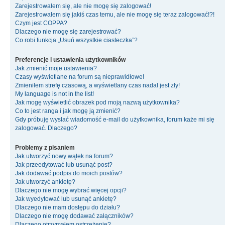
Zarejestrowałem się, ale nie mogę się zalogować!
Zarejestrowałem się jakiś czas temu, ale nie mogę się teraz zalogować!?!
Czym jest COPPA?
Dlaczego nie mogę się zarejestrować?
Co robi funkcja „Usuń wszystkie ciasteczka”?
Preferencje i ustawienia użytkowników
Jak zmienić moje ustawienia?
Czasy wyświetlane na forum są nieprawidłowe!
Zmieniłem strefę czasową, a wyświetlany czas nadal jest zły!
My language is not in the list!
Jak mogę wyświetlić obrazek pod moją nazwą użytkownika?
Co to jest ranga i jak mogę ją zmienić?
Gdy próbuję wysłać wiadomość e-mail do użytkownika, forum każe mi się
zalogować. Dlaczego?
Problemy z pisaniem
Jak utworzyć nowy wątek na forum?
Jak przeedytować lub usunąć post?
Jak dodawać podpis do moich postów?
Jak utworzyć ankietę?
Dlaczego nie mogę wybrać więcej opcji?
Jak wyedytować lub usunąć ankietę?
Dlaczego nie mam dostępu do działu?
Dlaczego nie mogę dodawać załączników?
Dlaczego otrzymałem ostrzeżenie?