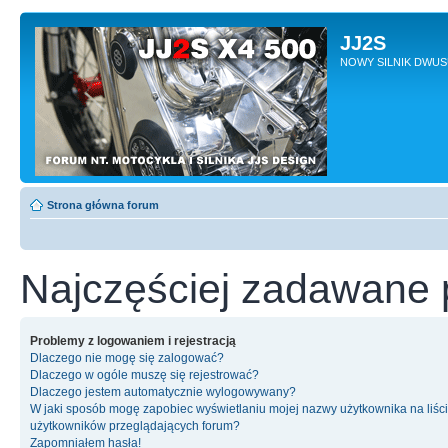
JJ2S
NOWY SILNIK DWU
Strona główna forum
Najczęściej zadawane 
Problemy z logowaniem i rejestracją
Dlaczego nie mogę się zalogować?
Dlaczego w ogóle muszę się rejestrować?
Dlaczego jestem automatycznie wylogowywany?
W jaki sposób mogę zapobiec wyświetlaniu mojej nazwy użytkownika na liśc
użytkowników przeglądających forum?
Zapomniałem hasła!