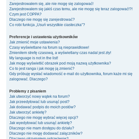
Zarejestrowałem się, ale nie mogę się zalogować!
Zarejestrowałem się jakiś czas temu, ale nie mogę się teraz zalogować!?!
Czym jest COPPA?
Dlaczego nie mogę się zarejestrować?
Co robi funkcja „Usuń wszystkie ciasteczka”?
Preferencje i ustawienia użytkowników
Jak zmienić moje ustawienia?
Czasy wyświetlane na forum są nieprawidłowe!
Zmieniłem strefę czasową, a wyświetlany czas nadal jest zły!
My language is not in the list!
Jak mogę wyświetlić obrazek pod moją nazwą użytkownika?
Co to jest ranga i jak mogę ją zmienić?
Gdy próbuję wysłać wiadomość e-mail do użytkownika, forum każe mi się
zalogować. Dlaczego?
Problemy z pisaniem
Jak utworzyć nowy wątek na forum?
Jak przeedytować lub usunąć post?
Jak dodawać podpis do moich postów?
Jak utworzyć ankietę?
Dlaczego nie mogę wybrać więcej opcji?
Jak wyedytować lub usunąć ankietę?
Dlaczego nie mam dostępu do działu?
Dlaczego nie mogę dodawać załączników?
Dlaczego otrzymałem ostrzeżenie?