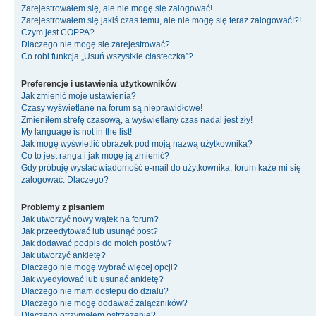
Zarejestrowałem się, ale nie mogę się zalogować!
Zarejestrowałem się jakiś czas temu, ale nie mogę się teraz zalogować!?!
Czym jest COPPA?
Dlaczego nie mogę się zarejestrować?
Co robi funkcja „Usuń wszystkie ciasteczka”?
Preferencje i ustawienia użytkowników
Jak zmienić moje ustawienia?
Czasy wyświetlane na forum są nieprawidłowe!
Zmieniłem strefę czasową, a wyświetlany czas nadal jest zły!
My language is not in the list!
Jak mogę wyświetlić obrazek pod moją nazwą użytkownika?
Co to jest ranga i jak mogę ją zmienić?
Gdy próbuję wysłać wiadomość e-mail do użytkownika, forum każe mi się
zalogować. Dlaczego?
Problemy z pisaniem
Jak utworzyć nowy wątek na forum?
Jak przeedytować lub usunąć post?
Jak dodawać podpis do moich postów?
Jak utworzyć ankietę?
Dlaczego nie mogę wybrać więcej opcji?
Jak wyedytować lub usunąć ankietę?
Dlaczego nie mam dostępu do działu?
Dlaczego nie mogę dodawać załączników?
Dlaczego otrzymałem ostrzeżenie?