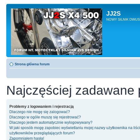
JJ2S
NOWY SILNIK DWU
Strona główna forum
Najczęściej zadawane 
Problemy z logowaniem i rejestracją
Dlaczego nie mogę się zalogować?
Dlaczego w ogóle muszę się rejestrować?
Dlaczego jestem automatycznie wylogowywany?
W jaki sposób mogę zapobiec wyświetlaniu mojej nazwy użytkownika na liśc
użytkowników przeglądających forum?
Zapomniałem hasła!