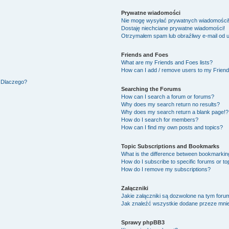
Prywatne wiadomości
Nie mogę wysyłać prywatnych wiadomości
Dostaję niechciane prywatne wiadomości!
Otrzymałem spam lub obraźliwy e-mail od 
Friends and Foes
What are my Friends and Foes lists?
How can I add / remove users to my Friends
. Dlaczego?
Searching the Forums
How can I search a forum or forums?
Why does my search return no results?
Why does my search return a blank page!?
How do I search for members?
How can I find my own posts and topics?
Topic Subscriptions and Bookmarks
What is the difference between bookmarkin
How do I subscribe to specific forums or to
How do I remove my subscriptions?
Załączniki
Jakie załączniki są dozwolone na tym foru
Jak znaleźć wszystkie dodane przeze mnie
Sprawy phpBB3