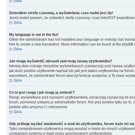
Góra
Zmieniłem strefę czasową, a wyświetlany czas nadal jest zły!
Jeżeli jesteś pewien, że ustawiłeś strefę czasową i czas letni/DST prawidłow
Góra
My language is not in the list!
Either the administrator has not installed your language or nobody has transla
free to create a new translation. More information can be found at the phpBB 
Góra
Jak mogę wyświetlić obrazek pod moją nazwą użytkownika?
Istnieją dwa rodzaje obrazków wyświetlanych (zazwyczaj) pod nazwa użytkow
jak dużo postów użytkownik napisał lub jaki jest status użytkownika na foru
warunkiem, że administrator forum właczył funkcje avatarów, a Ty masz wysta
Góra
Co to jest ranga i jak mogę ją zmienić?
Rangi, wyświetlane pod nazwami użytkowników, oznaczają zazwyczaj ile postó
forum, ponieważ ustawia je administrator forum. Nie pisz postów tylko po to, 
postów albo przyzna Ci ostrzeżenie.
Góra
Gdy próbuję wysłać wiadomość e-mail do użytkownika, forum każe mi się
Tylko zarejestrowani użytkownicy mogą wysyłać e-maile do innych użytkownikó
używaniem systemu e-maili przez anonimowych użytkowników.