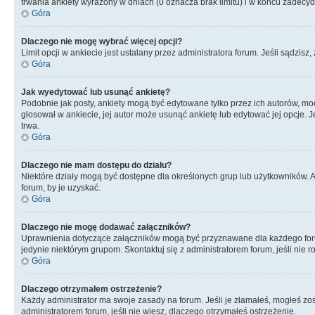
trwania ankiety wyrażony w dniach (0 oznacza brak limitu) i w końcu zadec
Góra
Dlaczego nie mogę wybrać więcej opcji?
Limit opcji w ankiecie jest ustalany przez administratora forum. Jeśli sądzisz,
Góra
Jak wyedytować lub usunąć ankietę?
Podobnie jak posty, ankiety mogą być edytowane tylko przez ich autorów, mod
głosował w ankiecie, jej autor może usunąć ankietę lub edytować jej opcje. 
trwa.
Góra
Dlaczego nie mam dostępu do działu?
Niektóre działy mogą być dostępne dla określonych grup lub użytkowników. 
forum, by je uzyskać.
Góra
Dlaczego nie mogę dodawać załączników?
Uprawnienia dotyczące załączników mogą być przyznawane dla każdego forum,
jedynie niektórym grupom. Skontaktuj się z administratorem forum, jeśli nie 
Góra
Dlaczego otrzymałem ostrzeżenie?
Każdy administrator ma swoje zasady na forum. Jeśli je złamałeś, mogłeś zos
administratorem forum, jeśli nie wiesz, dlaczego otrzymałeś ostrzeżenie.