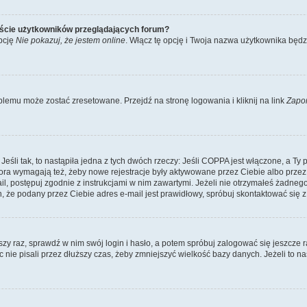
iście użytkowników przeglądających forum?
pcję
Nie pokazuj, że jestem online
. Włącz tę opcję i Twoja nazwa użytkownika będz
lemu może zostać zresetowane. Przejdź na stronę logowania i kliknij na link
Zapo
li tak, to nastąpiła jedna z tych dwóch rzeczy: Jeśli COPPA jest włączone, a Ty po
fora wymagają też, żeby nowe rejestracje były aktywowane przez Ciebie albo przez
mail, postępuj zgodnie z instrukcjami w nim zawartymi. Jeżeli nie otrzymałeś żadn
n, że podany przez Ciebie adres e-mail jest prawidłowy, spróbuj skontaktować się z
szy raz, sprawdź w nim swój login i hasło, a potem spróbuj zalogować się jeszcze r
nie pisali przez dłuższy czas, żeby zmniejszyć wielkość bazy danych. Jeżeli to na