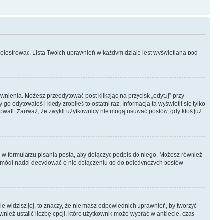
rejestrować. Lista Twoich uprawnień w każdym dziale jest wyświetlana pod
rawnienia. Możesz przeedytować post klikając na przycisk „edytuj” przy
 edytowałeś i kiedy zrobiłeś to ostatni raz. Informacja ta wyświetli się tylko
ytowali. Zauważ, że zwykli użytkownicy nie mogą usuwać postów, gdy ktoś już
s
w formularzu pisania posta, aby dołączyć podpis do niego. Możesz również
 mógł nadal decydować o nie dołączeniu go do pojedynczych postów
nie widzisz jej, to znaczy, że nie masz odpowiednich uprawnień, by tworzyć
wnież ustalić liczbę opcji, które użytkownik może wybrać w ankiecie, czas