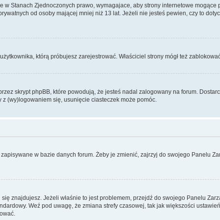
ce w Stanach Zjednoczonych prawo, wymagajace, aby strony internetowe mogące pote
ywatnych od osoby mającej mniej niż 13 lat. Jeżeli nie jesteś pewien, czy to dot
użytkownika, którą próbujesz zarejestrować. Właściciel strony mógł też zablokować 
zez skrypt phpBB, które powodują, że jesteś nadal zalogowany na forum. Dostarczaj
my z (wy)logowaniem się, usunięcie ciasteczek może pomóc.
 zapisywane w bazie danych forum. Żeby je zmienić, zajrzyj do swojego Panelu Zar
rej się znajdujesz. Jeżeli właśnie to jest problemem, przejdź do swojego Panelu Z
dardowy. Weź pod uwagę, że zmiana strefy czasowej, tak jak większości ustawień
rować.