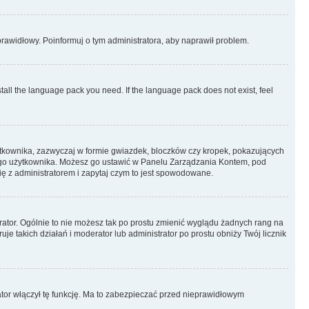
eprawidłowy. Poinformuj o tym administratora, aby naprawił problem.
stall the language pack you need. If the language pack does not exist, feel
ytkownika, zazwyczaj w formie gwiazdek, bloczków czy kropek, pokazujących
ażdego użytkownika. Możesz go ustawić w Panelu Zarządzania Kontem, pod
ię z administratorem i zapytaj czym to jest spowodowane.
rator. Ogólnie to nie możesz tak po prostu zmienić wyglądu żadnych rang na
uje takich działań i moderator lub administrator po prostu obniży Twój licznik
ator włączył tę funkcję. Ma to zabezpieczać przed nieprawidłowym