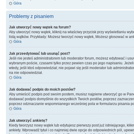
Góra
Problemy z pisaniem
Jak utworzyć nowy wątek na forum?
Aby utworzyć nowy wątek, kliknij na właściwy przycisk przy wyświetlaniu wy
listą wątków. Przykłady: Możesz tworzyć nowy wątek, Możesz głosować w anki
Góra
Jak przeedytować lub usunąć post?
Jeśli nie jesteś administratorem lub moderator forum, możesz edytować i usuwa
wybranym poście, czasami tylko przez pewien czas po jego napisaniu. Jeżeli kt
wtedy, jeśli ktoś odpowiedział; nie pojawi się jeśli moderator lub administr
na nie odpowiedział.
Góra
Jak dodawać podpis do moich postów?
Aby umieścić podpis pod swoim postem, musisz najpierw utworzyć go w Pane
dodawać podpis domyślnie do wszystkich Twoich postów, poprzez zaznaczen
poprzez odznaczanie wspomnianego wcześniej pola w formularzu pisania po
Góra
Jak utworzyć ankietę?
Kiedy tworzysz nowy wątek lub edytujesz pierwszy post już istniejącego, klik
ankiety. Wprowadź tytuł i co najmniej dwie opcje do odpowiednich pól, upewni