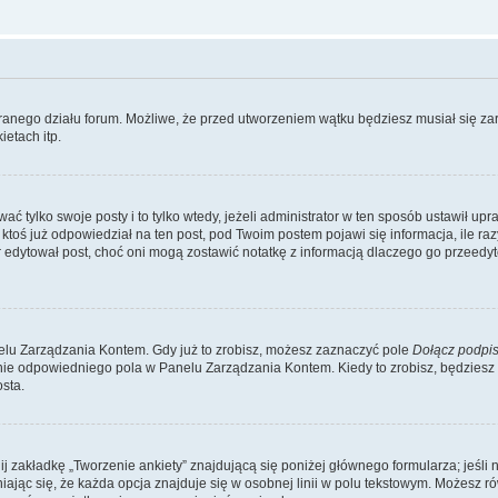
branego działu forum. Możliwe, że przed utworzeniem wątku będziesz musiał się za
etach itp.
ć tylko swoje posty i to tylko wtedy, jeżeli administrator w ten sposób ustawił up
oś już odpowiedział na ten post, pod Twoim postem pojawi się informacja, ile razy go
ator edytował post, choć oni mogą zostawić notatkę z informacją dlaczego go przeed
lu Zarządzania Kontem. Gdy już to zrobisz, możesz zaznaczyć pole
Dołącz podpi
ie odpowiedniego pola w Panelu Zarządzania Kontem. Kiedy to zrobisz, będziesz
sta.
nij zakładkę „Tworzenie ankiety” znajdującą się poniżej głównego formularza; jeśli 
ając się, że każda opcja znajduje się w osobnej linii w polu tekstowym. Możesz ró