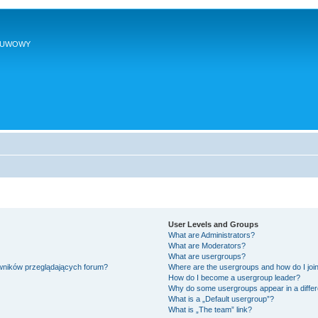
SUWOWY
User Levels and Groups
What are Administrators?
What are Moderators?
What are usergroups?
owników przeglądających forum?
Where are the usergroups and how do I joi
How do I become a usergroup leader?
Why do some usergroups appear in a differ
What is a „Default usergroup”?
What is „The team” link?