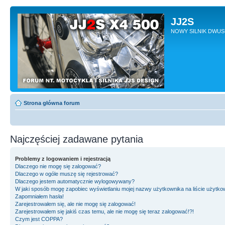
JJ2S
NOWY SILNIK DWU
Strona główna forum
Najczęściej zadawane pytania
Problemy z logowaniem i rejestracją
Dlaczego nie mogę się zalogować?
Dlaczego w ogóle muszę się rejestrować?
Dlaczego jestem automatycznie wylogowywany?
W jaki sposób mogę zapobiec wyświetlaniu mojej nazwy użytkownika na liście użytk
Zapomniałem hasła!
Zarejestrowałem się, ale nie mogę się zalogować!
Zarejestrowałem się jakiś czas temu, ale nie mogę się teraz zalogować!?!
Czym jest COPPA?