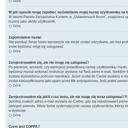
Góra
W jaki sposób mogę zapobiec wyświetlaniu mojej nazwy użytkownika na l
W swoim Panelu Zarządzania Kontem, w „Ustawieniach forum”, znajdziesz o
liczony jako ukryty użytkownik.
Góra
Zapomniałem hasła!
Nie panikuj! Twoje hasło wprawdzie nie może zostać odzyskane, ale bez prob
znów będziesz mógł się zalogować.
Góra
Zarejestrowałem się, ale nie mogę się zalogować!
Po pierwsze, sprawdź, czy wpisujesz prawidłową nazwę użytkownika i hasło. Jeś
będziesz musiał wykonać instrukcje wysłane na Twój adres e-mail. Niektóre 
została wyświetlona podczas rejestracji. Jeżeli został do Ciebie wysłany e-
został zaklasyfikowany jako spam przez filtr antyspamowy. Jeśli jesteś pewie
Góra
Zarejestrowałem się jakiś czas temu, ale nie mogę się teraz zalogować!?!
Spróbuj znaleźć adres e-mail wysłany do Ciebie, gdy się rejestrowałeś pierw
jakiegoś powodu. Wiele forów systematycznie usuwa użytkowników, którzy nic 
w dyskusje.
Góra
Czym jest COPPA?