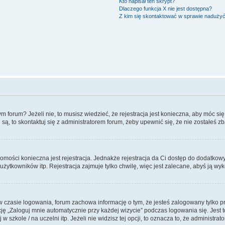
Kto napisał ten skrypt?
Dlaczego funkcja X nie jest dostępna?
Z kim się skontaktować w sprawie naduży
forum? Jeżeli nie, to musisz wiedzieć, że rejestracja jest konieczna, aby móc się 
 są, to skontaktuj się z administratorem forum, żeby upewnić się, że nie zostałeś
domości konieczna jest rejestracja. Jednakże rejestracja da Ci dostęp do dodatkow
żytkowników itp. Rejestracja zajmuje tylko chwilę, więc jest zalecane, abyś ją wyk
 czasie logowania, forum zachowa informację o tym, że jesteś zalogowany tylko p
 „Zaloguj mnie automatycznie przy każdej wizycie” podczas logowania się. Jest to
szkole / na uczelni itp. Jeżeli nie widzisz tej opcji, to oznacza to, że administrato