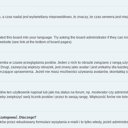
o, a czas nadal jest wyświetlany nieprawidłowo, to znaczy, że czas serwera jest ni
ted this board into your language. Try asking the board administrator if they can in
website (see link at the bottom of board pages).
nika w czasie przeglądania postów. Jeden z nich to obrazki związane z rangą uż
m. Drugi, zazwyczaj większy obrazek, jest znany jako avatar i jest unikalny dla k
rczające uprawnienia. Jeżeli nie masz możliwości używania avatarów, skontaktuj s
w ten użytkownik napisał lub jaki ma status na forum, np. moderator czy administ
żeby zwiększyć swój licznik postów i przez to swoją rangę. Większość forów nie toler
 zalogować. Dlaczego?
w przez wbudowany formularz wysyłania e-maili i to tylko wtedy, jeżeli administr