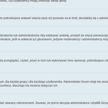
ydować, czy użytkownicy mogą zmieniać swoje głosy.
 że potrzebujesz wstawić więcej opcji niż pozwala na to limit, skontaktuj się z admin
eratorów lub administratorów. Aby edytować ankietę, przejdź do edycji pierwszego 
Jednakże, jeśli w ankiecie już głosowano, jedynie moderatorzy i administratorzy m
Aby przeglądać, czytać, pisać w nich lub wykonywać inne operacje, potrzebujesz 
 dla każdej grupy i dla każdego użytkownika. Administrator forum mógł nie zezwo
rozumiesz, dlaczego nie możesz dołączać ich.
tać ukarany ostrzeżeniem. Zauważ, że jest to decyzja administratora i phpBB Grou