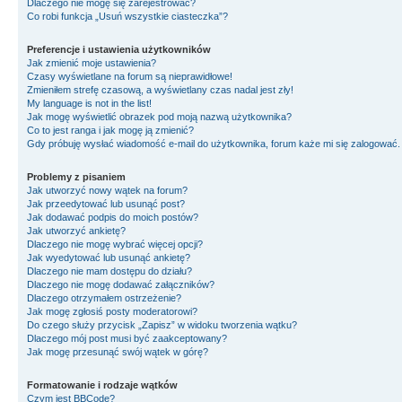
Dlaczego nie mogę się zarejestrować?
Co robi funkcja „Usuń wszystkie ciasteczka”?
Preferencje i ustawienia użytkowników
Jak zmienić moje ustawienia?
Czasy wyświetlane na forum są nieprawidłowe!
Zmieniłem strefę czasową, a wyświetlany czas nadal jest zły!
My language is not in the list!
Jak mogę wyświetlić obrazek pod moją nazwą użytkownika?
Co to jest ranga i jak mogę ją zmienić?
Gdy próbuję wysłać wiadomość e-mail do użytkownika, forum każe mi się zalogować
Problemy z pisaniem
Jak utworzyć nowy wątek na forum?
Jak przeedytować lub usunąć post?
Jak dodawać podpis do moich postów?
Jak utworzyć ankietę?
Dlaczego nie mogę wybrać więcej opcji?
Jak wyedytować lub usunąć ankietę?
Dlaczego nie mam dostępu do działu?
Dlaczego nie mogę dodawać załączników?
Dlaczego otrzymałem ostrzeżenie?
Jak mogę zgłosiś posty moderatorowi?
Do czego służy przycisk „Zapisz” w widoku tworzenia wątku?
Dlaczego mój post musi być zaakceptowany?
Jak mogę przesunąć swój wątek w górę?
Formatowanie i rodzaje wątków
Czym jest BBCode?