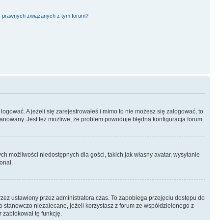
ć prawnych związanych z tym forum?
logować. A jeżeli się zarejestrowałeś i mimo to nie możesz się zalogować, to
 zbanowany. Jest też możliwe, że problem powoduje błędna konfiguracja forum.
ych możliwości niedostępnych dla gości, takich jak własny avatar, wysyłanie
onał.
rzez ustawiony przez administratora czas. To zapobiega przejęciu dostępu do
 stanowczo niezalecane, jeżeli korzystasz z forum ze współdzielonego z
r zablokował tę funkcję.