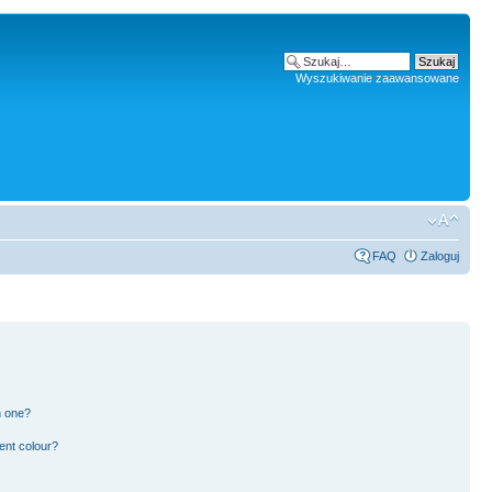
Wyszukiwanie zaawansowane
FAQ
Zaloguj
n one?
ent colour?