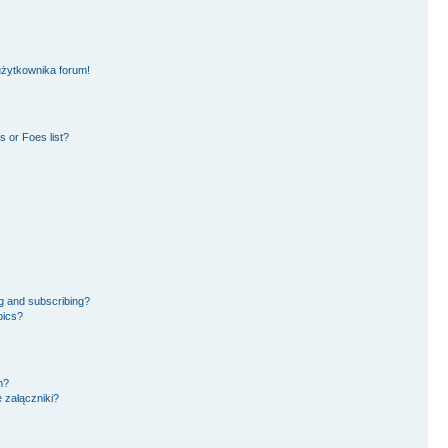
!
użytkownika forum!
 or Foes list?
g and subscribing?
pics?
m?
 załączniki?