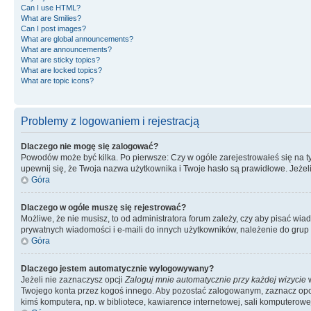
Can I use HTML?
What are Smilies?
Can I post images?
What are global announcements?
What are announcements?
What are sticky topics?
What are locked topics?
What are topic icons?
Problemy z logowaniem i rejestracją
Dlaczego nie mogę się zalogować?
Powodów może być kilka. Po pierwsze: Czy w ogóle zarejestrowałeś się na tym 
upewnij się, że Twoja nazwa użytkownika i Twoje hasło są prawidłowe. Jeżeli
Góra
Dlaczego w ogóle muszę się rejestrować?
Możliwe, że nie musisz, to od administratora forum zależy, czy aby pisać wia
prywatnych wiadomości i e-maili do innych użytkowników, należenie do grup u
Góra
Dlaczego jestem automatycznie wylogowywany?
Jeżeli nie zaznaczysz opcji
Zaloguj mnie automatycznie przy każdej wizycie
w
Twojego konta przez kogoś innego. Aby pozostać zalogowanym, zaznacz opcję
kimś komputera, np. w bibliotece, kawiarence internetowej, sali komputerowej w 