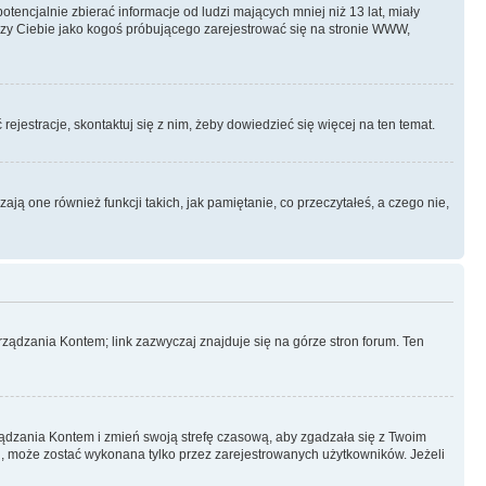
ncjalnie zbierać informacje od ludzi mających mniej niż 13 lat, miały
yczy Ciebie jako kogoś próbującego zarejestrować się na stronie WWW,
rejestracje, skontaktuj się z nim, żeby dowiedzieć się więcej na ten temat.
ą one również funkcji takich, jak pamiętanie, co przeczytałeś, a czego nie,
ządzania Kontem; link zazwyczaj znajduje się na górze stron forum. Ten
arządzania Kontem i zmień swoją strefę czasową, aby zgadzała się z Twoim
, może zostać wykonana tylko przez zarejestrowanych użytkowników. Jeżeli