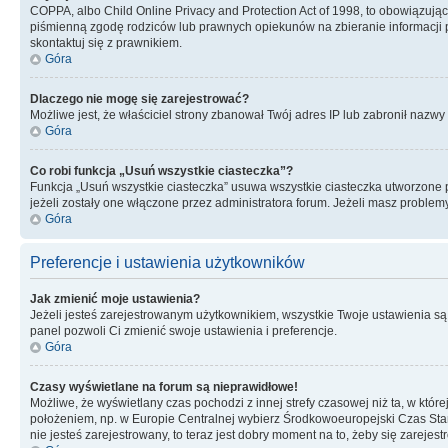
COPPA, albo Child Online Privacy and Protection Act of 1998, to obowiązują
piśmienną zgodę rodziców lub prawnych opiekunów na zbieranie informacji pr
skontaktuj się z prawnikiem.
Góra
Dlaczego nie mogę się zarejestrować?
Możliwe jest, że właściciel strony zbanował Twój adres IP lub zabronił nazwy 
Góra
Co robi funkcja „Usuń wszystkie ciasteczka”?
Funkcja „Usuń wszystkie ciasteczka” usuwa wszystkie ciasteczka utworzone pr
jeżeli zostały one włączone przez administratora forum. Jeżeli masz proble
Góra
Preferencje i ustawienia użytkowników
Jak zmienić moje ustawienia?
Jeżeli jesteś zarejestrowanym użytkownikiem, wszystkie Twoje ustawienia są
panel pozwoli Ci zmienić swoje ustawienia i preferencje.
Góra
Czasy wyświetlane na forum są nieprawidłowe!
Możliwe, że wyświetlany czas pochodzi z innej strefy czasowej niż ta, w któ
położeniem, np. w Europie Centralnej wybierz Środkowoeuropejski Czas Stan
nie jesteś zarejestrowany, to teraz jest dobry moment na to, żeby się zarejest