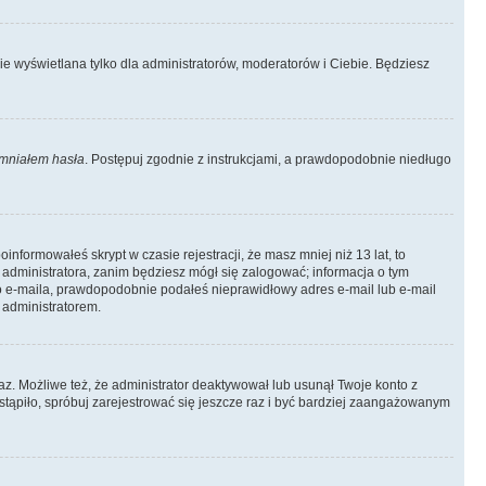
ie wyświetlana tylko dla administratorów, moderatorów i Ciebie. Będziesz
mniałem hasła
. Postępuj zgodnie z instrukcjami, a prawdopodobnie niedługo
informowałeś skrypt w czasie rejestracji, że masz mniej niż 13 lat, to
 administratora, zanim będziesz mógł się zalogować; informacja o tym
ego e-maila, prawdopodobnie podałeś nieprawidłowy adres e-mail lub e-mail
 administratorem.
az. Możliwe też, że administrator deaktywował lub usunął Twoje konto z
stąpiło, spróbuj zarejestrować się jeszcze raz i być bardziej zaangażowanym