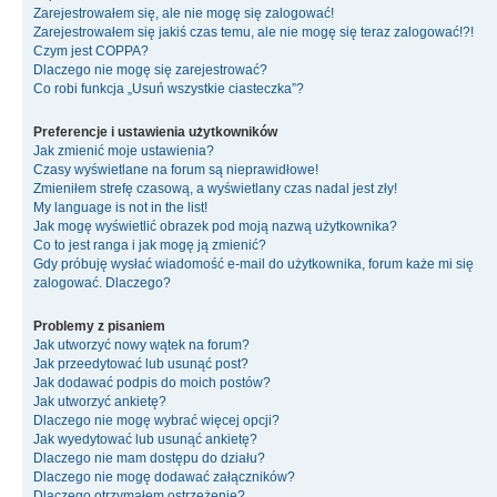
Zarejestrowałem się, ale nie mogę się zalogować!
Zarejestrowałem się jakiś czas temu, ale nie mogę się teraz zalogować!?!
Czym jest COPPA?
Dlaczego nie mogę się zarejestrować?
Co robi funkcja „Usuń wszystkie ciasteczka”?
Preferencje i ustawienia użytkowników
Jak zmienić moje ustawienia?
Czasy wyświetlane na forum są nieprawidłowe!
Zmieniłem strefę czasową, a wyświetlany czas nadal jest zły!
My language is not in the list!
Jak mogę wyświetlić obrazek pod moją nazwą użytkownika?
Co to jest ranga i jak mogę ją zmienić?
Gdy próbuję wysłać wiadomość e-mail do użytkownika, forum każe mi się
zalogować. Dlaczego?
Problemy z pisaniem
Jak utworzyć nowy wątek na forum?
Jak przeedytować lub usunąć post?
Jak dodawać podpis do moich postów?
Jak utworzyć ankietę?
Dlaczego nie mogę wybrać więcej opcji?
Jak wyedytować lub usunąć ankietę?
Dlaczego nie mam dostępu do działu?
Dlaczego nie mogę dodawać załączników?
Dlaczego otrzymałem ostrzeżenie?