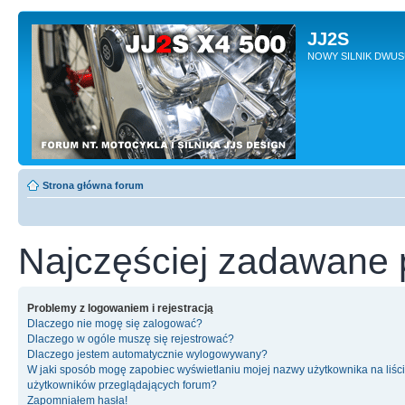
JJ2S
NOWY SILNIK DWU
Strona główna forum
Najczęściej zadawane 
Problemy z logowaniem i rejestracją
Dlaczego nie mogę się zalogować?
Dlaczego w ogóle muszę się rejestrować?
Dlaczego jestem automatycznie wylogowywany?
W jaki sposób mogę zapobiec wyświetlaniu mojej nazwy użytkownika na liśc
użytkowników przeglądających forum?
Zapomniałem hasła!