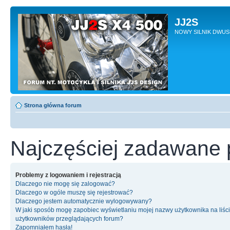
JJ2S
NOWY SILNIK DWU
Strona główna forum
Najczęściej zadawane 
Problemy z logowaniem i rejestracją
Dlaczego nie mogę się zalogować?
Dlaczego w ogóle muszę się rejestrować?
Dlaczego jestem automatycznie wylogowywany?
W jaki sposób mogę zapobiec wyświetlaniu mojej nazwy użytkownika na liśc
użytkowników przeglądających forum?
Zapomniałem hasła!