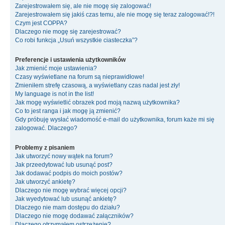
Zarejestrowałem się, ale nie mogę się zalogować!
Zarejestrowałem się jakiś czas temu, ale nie mogę się teraz zalogować!?!
Czym jest COPPA?
Dlaczego nie mogę się zarejestrować?
Co robi funkcja „Usuń wszystkie ciasteczka”?
Preferencje i ustawienia użytkowników
Jak zmienić moje ustawienia?
Czasy wyświetlane na forum są nieprawidłowe!
Zmieniłem strefę czasową, a wyświetlany czas nadal jest zły!
My language is not in the list!
Jak mogę wyświetlić obrazek pod moją nazwą użytkownika?
Co to jest ranga i jak mogę ją zmienić?
Gdy próbuję wysłać wiadomość e-mail do użytkownika, forum każe mi się
zalogować. Dlaczego?
Problemy z pisaniem
Jak utworzyć nowy wątek na forum?
Jak przeedytować lub usunąć post?
Jak dodawać podpis do moich postów?
Jak utworzyć ankietę?
Dlaczego nie mogę wybrać więcej opcji?
Jak wyedytować lub usunąć ankietę?
Dlaczego nie mam dostępu do działu?
Dlaczego nie mogę dodawać załączników?
Dlaczego otrzymałem ostrzeżenie?