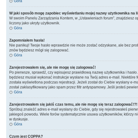
Góra
W jaki sposób mogę zapobiec wyświetlaniu mojej nazwy użytkownika na l
W swoim Panelu Zarządzania Kontem, w „Ustawieniach forum”, znajdziesz o
liczony jako ukryty użytkownik.
Góra
Zapomniałem hasła!
Nie panikuj! Twoje hasło wprawdzie nie może zostać odzyskane, ale bez prob
znów będziesz mógł się zalogować.
Góra
Zarejestrowałem się, ale nie mogę się zalogować!
Po pierwsze, sprawdź, czy wpisujesz prawidłową nazwę użytkownika i hasło. Jeś
będziesz musiał wykonać instrukcje wysłane na Twój adres e-mail. Niektóre 
została wyświetlona podczas rejestracji. Jeżeli został do Ciebie wysłany e-
został zaklasyfikowany jako spam przez filtr antyspamowy. Jeśli jesteś pewie
Góra
Zarejestrowałem się jakiś czas temu, ale nie mogę się teraz zalogować!?!
Spróbuj znaleźć adres e-mail wysłany do Ciebie, gdy się rejestrowałeś pierw
jakiegoś powodu. Wiele forów systematycznie usuwa użytkowników, którzy nic 
w dyskusje.
Góra
Czym jest COPPA?