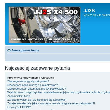
JJ2S
NOWY SILNIK DWU
Strona główna forum
Najczęściej zadawane pytania
Problemy z logowaniem i rejestracją
Dlaczego nie mogę się zalogować?
Dlaczego w ogóle muszę się rejestrować?
Dlaczego jestem automatycznie wylogowywany?
W jaki sposób mogę zapobiec wyświetlaniu mojej nazwy użytkownika na liście użytk
Zapomniałem hasła!
Zarejestrowałem się, ale nie mogę się zalogować!
Zarejestrowałem się jakiś czas temu, ale nie mogę się teraz zalogować!?!
Czym jest COPPA?