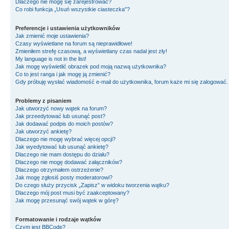
Dlaczego nie mogę się zarejestrować?
Co robi funkcja „Usuń wszystkie ciasteczka”?
Preferencje i ustawienia użytkowników
Jak zmienić moje ustawienia?
Czasy wyświetlane na forum są nieprawidłowe!
Zmieniłem strefę czasową, a wyświetlany czas nadal jest zły!
My language is not in the list!
Jak mogę wyświetlić obrazek pod moją nazwą użytkownika?
Co to jest ranga i jak mogę ją zmienić?
Gdy próbuję wysłać wiadomość e-mail do użytkownika, forum każe mi się zalogować
Problemy z pisaniem
Jak utworzyć nowy wątek na forum?
Jak przeedytować lub usunąć post?
Jak dodawać podpis do moich postów?
Jak utworzyć ankietę?
Dlaczego nie mogę wybrać więcej opcji?
Jak wyedytować lub usunąć ankietę?
Dlaczego nie mam dostępu do działu?
Dlaczego nie mogę dodawać załączników?
Dlaczego otrzymałem ostrzeżenie?
Jak mogę zgłosiś posty moderatorowi?
Do czego służy przycisk „Zapisz” w widoku tworzenia wątku?
Dlaczego mój post musi być zaakceptowany?
Jak mogę przesunąć swój wątek w górę?
Formatowanie i rodzaje wątków
Czym jest BBCode?