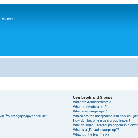
SUWOWY
User Levels and Groups
What are Administrators?
What are Moderators?
What are usergroups?
owników przeglądających forum?
Where are the usergroups and how do I joi
How do I become a usergroup leader?
Why do some usergroups appear in a differ
What is a „Default usergroup”?
What is „The team” link?