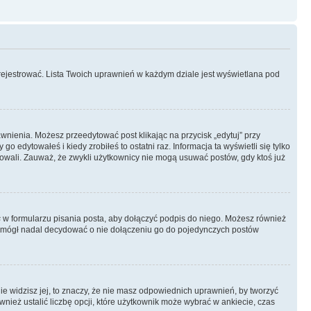
rejestrować. Lista Twoich uprawnień w każdym dziale jest wyświetlana pod
rawnienia. Możesz przeedytować post klikając na przycisk „edytuj” przy
 edytowałeś i kiedy zrobiłeś to ostatni raz. Informacja ta wyświetli się tylko
ytowali. Zauważ, że zwykli użytkownicy nie mogą usuwać postów, gdy ktoś już
s
w formularzu pisania posta, aby dołączyć podpis do niego. Możesz również
 mógł nadal decydować o nie dołączeniu go do pojedynczych postów
nie widzisz jej, to znaczy, że nie masz odpowiednich uprawnień, by tworzyć
wnież ustalić liczbę opcji, które użytkownik może wybrać w ankiecie, czas