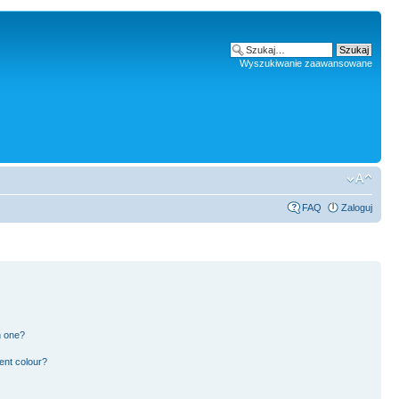
Wyszukiwanie zaawansowane
FAQ
Zaloguj
n one?
ent colour?