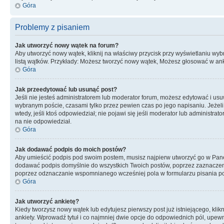
Góra
Problemy z pisaniem
Jak utworzyć nowy wątek na forum?
Aby utworzyć nowy wątek, kliknij na właściwy przycisk przy wyświetlaniu wy
listą wątków. Przykłady: Możesz tworzyć nowy wątek, Możesz głosować w anki
Góra
Jak przeedytować lub usunąć post?
Jeśli nie jesteś administratorem lub moderator forum, możesz edytować i usuwa
wybranym poście, czasami tylko przez pewien czas po jego napisaniu. Jeżeli kt
wtedy, jeśli ktoś odpowiedział; nie pojawi się jeśli moderator lub administr
na nie odpowiedział.
Góra
Jak dodawać podpis do moich postów?
Aby umieścić podpis pod swoim postem, musisz najpierw utworzyć go w Pane
dodawać podpis domyślnie do wszystkich Twoich postów, poprzez zaznaczen
poprzez odznaczanie wspomnianego wcześniej pola w formularzu pisania po
Góra
Jak utworzyć ankietę?
Kiedy tworzysz nowy wątek lub edytujesz pierwszy post już istniejącego, klik
ankiety. Wprowadź tytuł i co najmniej dwie opcje do odpowiednich pól, upewni