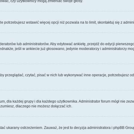
ydować, czy użytkownicy mogą zmieniać swoje głosy.
 że potrzebujesz wstawić więcej opcji niż pozwala na to limit, skontaktuj się z admin
eratorów lub administratorów. Aby edytować ankietę, przejdź do edycji pierwszego 
Jednakże, jeśli w ankiecie już głosowano, jedynie moderatorzy i administratorzy m
Aby przeglądać, czytać, pisać w nich lub wykonywać inne operacje, potrzebujesz 
 dla każdej grupy i dla każdego użytkownika. Administrator forum mógł nie zezwo
rozumiesz, dlaczego nie możesz dołączać ich.
tać ukarany ostrzeżeniem. Zauważ, że jest to decyzja administratora i phpBB Grou