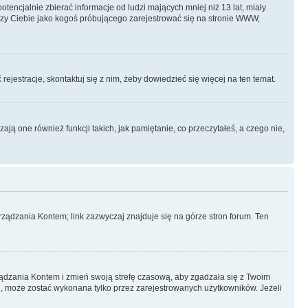
ncjalnie zbierać informacje od ludzi mających mniej niż 13 lat, miały
yczy Ciebie jako kogoś próbującego zarejestrować się na stronie WWW,
rejestracje, skontaktuj się z nim, żeby dowiedzieć się więcej na ten temat.
ą one również funkcji takich, jak pamiętanie, co przeczytałeś, a czego nie,
ządzania Kontem; link zazwyczaj znajduje się na górze stron forum. Ten
arządzania Kontem i zmień swoją strefę czasową, aby zgadzała się z Twoim
, może zostać wykonana tylko przez zarejestrowanych użytkowników. Jeżeli