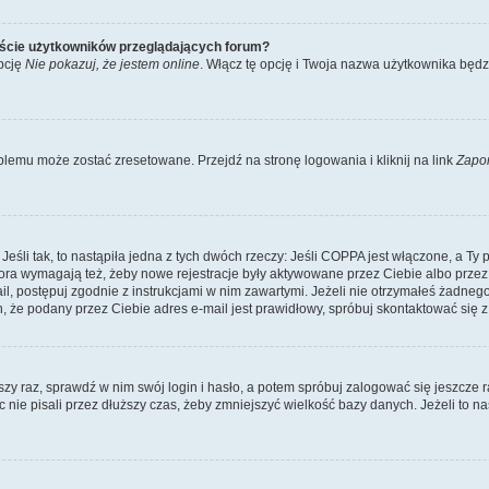
iście użytkowników przeglądających forum?
pcję
Nie pokazuj, że jestem online
. Włącz tę opcję i Twoja nazwa użytkownika będz
lemu może zostać zresetowane. Przejdź na stronę logowania i kliknij na link
Zapo
li tak, to nastąpiła jedna z tych dwóch rzeczy: Jeśli COPPA jest włączone, a Ty po
fora wymagają też, żeby nowe rejestracje były aktywowane przez Ciebie albo przez
mail, postępuj zgodnie z instrukcjami w nim zawartymi. Jeżeli nie otrzymałeś żadn
n, że podany przez Ciebie adres e-mail jest prawidłowy, spróbuj skontaktować się z
szy raz, sprawdź w nim swój login i hasło, a potem spróbuj zalogować się jeszcze r
nie pisali przez dłuższy czas, żeby zmniejszyć wielkość bazy danych. Jeżeli to na