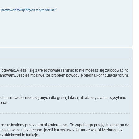
ć prawnych związanych z tym forum?
logować. A jeżeli się zarejestrowałeś i mimo to nie możesz się zalogować, to
 zbanowany. Jest też możliwe, że problem powoduje błędna konfiguracja forum.
ych możliwości niedostępnych dla gości, takich jak własny avatar, wysyłanie
onał.
rzez ustawiony przez administratora czas. To zapobiega przejęciu dostępu do
 stanowczo niezalecane, jeżeli korzystasz z forum ze współdzielonego z
r zablokował tę funkcję.