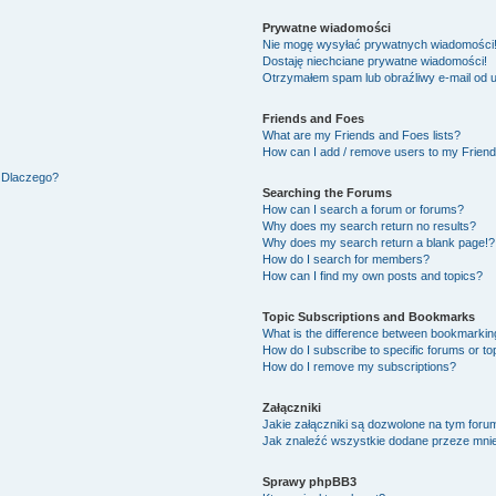
Prywatne wiadomości
Nie mogę wysyłać prywatnych wiadomości
Dostaję niechciane prywatne wiadomości!
Otrzymałem spam lub obraźliwy e-mail od 
Friends and Foes
What are my Friends and Foes lists?
How can I add / remove users to my Friends
. Dlaczego?
Searching the Forums
How can I search a forum or forums?
Why does my search return no results?
Why does my search return a blank page!?
How do I search for members?
How can I find my own posts and topics?
Topic Subscriptions and Bookmarks
What is the difference between bookmarkin
How do I subscribe to specific forums or to
How do I remove my subscriptions?
Załączniki
Jakie załączniki są dozwolone na tym foru
Jak znaleźć wszystkie dodane przeze mnie
Sprawy phpBB3