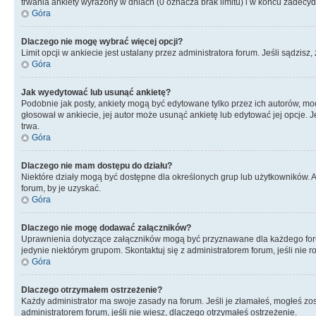
trwania ankiety wyrażony w dniach (0 oznacza brak limitu) i w końcu zadec
Góra
Dlaczego nie mogę wybrać więcej opcji?
Limit opcji w ankiecie jest ustalany przez administratora forum. Jeśli sądzisz,
Góra
Jak wyedytować lub usunąć ankietę?
Podobnie jak posty, ankiety mogą być edytowane tylko przez ich autorów, mod
głosował w ankiecie, jej autor może usunąć ankietę lub edytować jej opcje. 
trwa.
Góra
Dlaczego nie mam dostępu do działu?
Niektóre działy mogą być dostępne dla określonych grup lub użytkowników. 
forum, by je uzyskać.
Góra
Dlaczego nie mogę dodawać załączników?
Uprawnienia dotyczące załączników mogą być przyznawane dla każdego forum,
jedynie niektórym grupom. Skontaktuj się z administratorem forum, jeśli nie 
Góra
Dlaczego otrzymałem ostrzeżenie?
Każdy administrator ma swoje zasady na forum. Jeśli je złamałeś, mogłeś zos
administratorem forum, jeśli nie wiesz, dlaczego otrzymałeś ostrzeżenie.