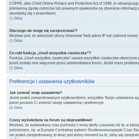
COPPA, albo Child Online Privacy and Protection Act of 1998, to obowiązują
piśmienną zgodę rodziców lub prawnych opiekunów na zbieranie informacji pr
skontaktuj się z prawnikiem.
Góra
Dlaczego nie mogę się zarejestrować?
Możliwe jest, że właściciel strony zbanował Twój adres IP lub zabronił nazwy 
Góra
Co robi funkcja „Usuń wszystkie ciasteczka”?
Funkcja „Usuń wszystkie ciasteczka” usuwa wszystkie ciasteczka utworzone pr
jeżeli zostały one włączone przez administratora forum. Jeżeli masz proble
Góra
Preferencje i ustawienia użytkowników
Jak zmienić moje ustawienia?
Jeżeli jesteś zarejestrowanym użytkownikiem, wszystkie Twoje ustawienia są
panel pozwoli Ci zmienić swoje ustawienia i preferencje.
Góra
Czasy wyświetlane na forum są nieprawidłowe!
Możliwe, że wyświetlany czas pochodzi z innej strefy czasowej niż ta, w któ
położeniem, np. w Europie Centralnej wybierz Środkowoeuropejski Czas Stan
nie jesteś zarejestrowany, to teraz jest dobry moment na to, żeby się zarejest