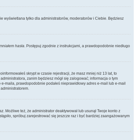
ie wyświetlana tylko dla administratorów, moderatorów i Ciebie. Będziesz
mniałem hasła
. Postępuj zgodnie z instrukcjami, a prawdopodobnie niedługo
informowałeś skrypt w czasie rejestracji, że masz mniej niż 13 lat, to
 administratora, zanim będziesz mógł się zalogować; informacja o tym
ego e-maila, prawdopodobnie podałeś nieprawidłowy adres e-mail lub e-mail
 administratorem.
az. Możliwe też, że administrator deaktywował lub usunął Twoje konto z
stąpiło, spróbuj zarejestrować się jeszcze raz i być bardziej zaangażowanym