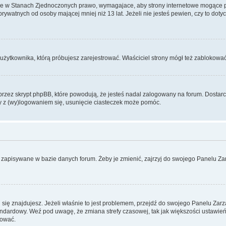
ce w Stanach Zjednoczonych prawo, wymagajace, aby strony internetowe mogące pote
ywatnych od osoby mającej mniej niż 13 lat. Jeżeli nie jesteś pewien, czy to dot
użytkownika, którą próbujesz zarejestrować. Właściciel strony mógł też zablokować 
zez skrypt phpBB, które powodują, że jesteś nadal zalogowany na forum. Dostarczaj
my z (wy)logowaniem się, usunięcie ciasteczek może pomóc.
 zapisywane w bazie danych forum. Żeby je zmienić, zajrzyj do swojego Panelu Zar
rej się znajdujesz. Jeżeli właśnie to jest problemem, przejdź do swojego Panelu Z
dardowy. Weź pod uwagę, że zmiana strefy czasowej, tak jak większości ustawień
rować.