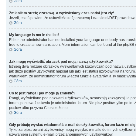
Góra
Zmieniłem strefę czasową, a wyświetlany czas nadal jest zły!
Jeżeli jesteś pewien, że ustawiłeś strefę czasową i czas letni/DST prawidłow
Góra
My language is not in the list!
Either the administrator has not installed your language or nobody has transla
free to create a new translation. More information can be found at the phpBB 
Góra
Jak mogę wyświetlić obrazek pod moją nazwą użytkownika?
Istnieją dwa rodzaje obrazków wyświetlanych (zazwyczaj) pod nazwa użytkow
jak dużo postów użytkownik napisał lub jaki jest status użytkownika na foru
warunkiem, że administrator forum właczył funkcje avatarów, a Ty masz wysta
Góra
Co to jest ranga i jak mogę ją zmienić?
Rangi, wyświetlane pod nazwami użytkowników, oznaczają zazwyczaj ile postó
forum, ponieważ ustawia je administrator forum. Nie pisz postów tylko po to, 
postów albo przyzna Ci ostrzeżenie.
Góra
Gdy próbuję wysłać wiadomość e-mail do użytkownika, forum każe mi się
Tylko zarejestrowani użytkownicy mogą wysyłać e-maile do innych użytkownikó
używaniem systemu e-maili przez anonimowych użytkowników.