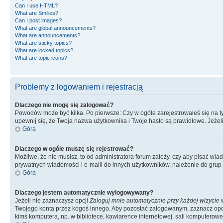
Can I use HTML?
What are Smilies?
Can I post images?
What are global announcements?
What are announcements?
What are sticky topics?
What are locked topics?
What are topic icons?
Problemy z logowaniem i rejestracją
Dlaczego nie mogę się zalogować?
Powodów może być kilka. Po pierwsze: Czy w ogóle zarejestrowałeś się na tym 
upewnij się, że Twoja nazwa użytkownika i Twoje hasło są prawidłowe. Jeżeli
Góra
Dlaczego w ogóle muszę się rejestrować?
Możliwe, że nie musisz, to od administratora forum zależy, czy aby pisać wia
prywatnych wiadomości i e-maili do innych użytkowników, należenie do grup u
Góra
Dlaczego jestem automatycznie wylogowywany?
Jeżeli nie zaznaczysz opcji
Zaloguj mnie automatycznie przy każdej wizycie
w
Twojego konta przez kogoś innego. Aby pozostać zalogowanym, zaznacz opcję
kimś komputera, np. w bibliotece, kawiarence internetowej, sali komputerowej w 