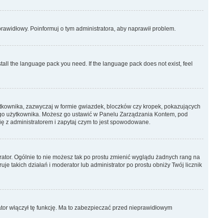
eprawidłowy. Poinformuj o tym administratora, aby naprawił problem.
stall the language pack you need. If the language pack does not exist, feel
ytkownika, zazwyczaj w formie gwiazdek, bloczków czy kropek, pokazujących
ażdego użytkownika. Możesz go ustawić w Panelu Zarządzania Kontem, pod
ię z administratorem i zapytaj czym to jest spowodowane.
rator. Ogólnie to nie możesz tak po prostu zmienić wyglądu żadnych rang na
uje takich działań i moderator lub administrator po prostu obniży Twój licznik
ator włączył tę funkcję. Ma to zabezpieczać przed nieprawidłowym