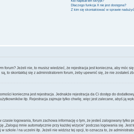
Kto napisał ten skrypt?
Dlaczego funkcja X nie jest dostępna?
Z kim się skontaktować w sprawie naduży
forum? Jeżeli nie, to musisz wiedzieć, że rejestracja jest konieczna, aby móc się 
 są, to skontaktuj się z administratorem forum, żeby upewnić się, że nie zostałeś
domości konieczna jest rejestracja. Jednakże rejestracja da Ci dostęp do dodatkow
żytkowników itp. Rejestracja zajmuje tylko chwilę, więc jest zalecane, abyś ją wyk
 czasie logowania, forum zachowa informację o tym, że jesteś zalogowany tylko p
 „Zaloguj mnie automatycznie przy każdej wizycie” podczas logowania się. Jest to
szkole / na uczelni itp. Jeżeli nie widzisz tej opcji, to oznacza to, że administrato