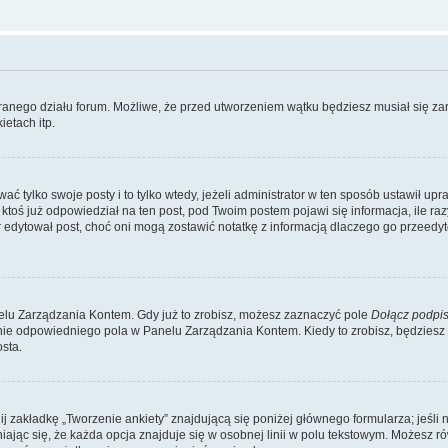
branego działu forum. Możliwe, że przed utworzeniem wątku będziesz musiał się za
etach itp.
ć tylko swoje posty i to tylko wtedy, jeżeli administrator w ten sposób ustawił up
oś już odpowiedział na ten post, pod Twoim postem pojawi się informacja, ile razy go
ator edytował post, choć oni mogą zostawić notatkę z informacją dlaczego go przeed
lu Zarządzania Kontem. Gdy już to zrobisz, możesz zaznaczyć pole
Dołącz podpi
ie odpowiedniego pola w Panelu Zarządzania Kontem. Kiedy to zrobisz, będziesz
sta.
nij zakładkę „Tworzenie ankiety” znajdującą się poniżej głównego formularza; jeśli 
ając się, że każda opcja znajduje się w osobnej linii w polu tekstowym. Możesz ró