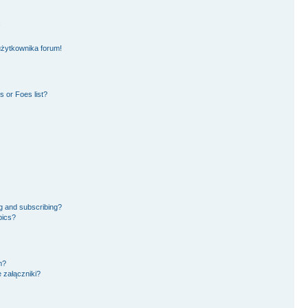
!
użytkownika forum!
 or Foes list?
g and subscribing?
pics?
m?
 załączniki?