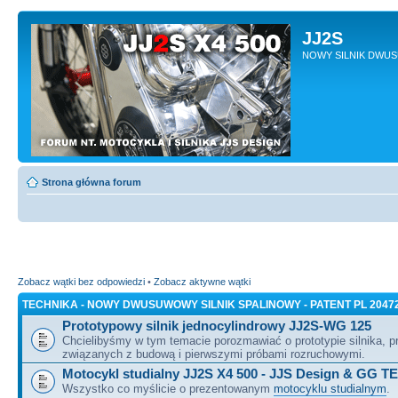
JJ2S
NOWY SILNIK DWU
Strona główna forum
Zobacz wątki bez odpowiedzi
•
Zobacz aktywne wątki
TECHNIKA - NOWY DWUSUWOWY SILNIK SPALINOWY - PATENT PL 2047
Prototypowy silnik jednocylindrowy JJ2S-WG 125
Chcielibyśmy w tym temacie porozmawiać o prototypie silnika, 
związanych z budową i pierwszymi próbami rozruchowymi.
Motocykl studialny JJ2S X4 500 - JJS Design & GG T
Wszystko co myślicie o prezentowanym
motocyklu studialnym
.