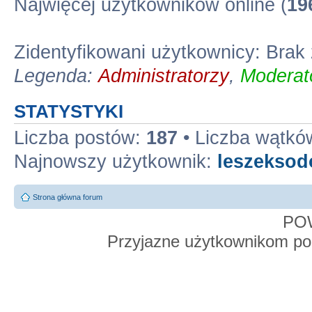
Najwięcej użytkowników online (
19
Zidentyfikowani użytkownicy: Bra
Legenda:
Administratorzy
,
Moderato
STATYSTYKI
Liczba postów:
187
• Liczba wątkó
Najnowszy użytkownik:
leszekso
Strona główna forum
PO
Przyjazne użytkownikom po