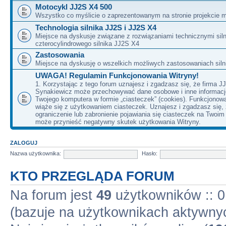
Motocykl JJ2S X4 500
Wszystko co myślicie o zaprezentowanym na stronie projekcie m
Technologia silnika JJ2S i JJ2S X4
Miejsce na dyskusje związane z rozwiązaniami technicznymi siln
czterocylindrowego silnika JJ2S X4
Zastosowania
Miejsce na dyskusję o wszelkich możliwych zastosowaniach sil
UWAGA! Regulamin Funkcjonowania Witryny!
1. Korzystając z tego forum uznajesz i zgadzasz się, że firma J
Synakiewicz może przechowywać dane osobowe i inne informacj
Twojego komputera w formie „ciasteczek” (cookies). Funkcjonow
wiąże się z użytkowaniem ciasteczek. Uznajesz i zgadzasz się,
ograniczenie lub zabronienie pojawiania się ciasteczek na Twoi
może przynieść negatywny skutek użytkowania Witryny.
ZALOGUJ
Nazwa użytkownika:
Hasło:
KTO PRZEGLĄDA FORUM
Na forum jest
49
użytkowników :: 0 
(bazuje na użytkownikach aktywnyc