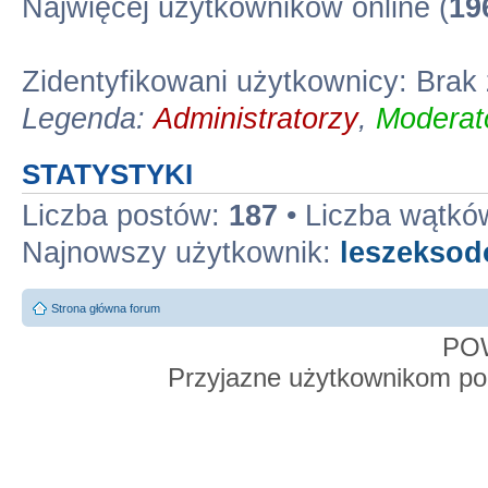
Najwięcej użytkowników online (
19
Zidentyfikowani użytkownicy: Bra
Legenda:
Administratorzy
,
Moderato
STATYSTYKI
Liczba postów:
187
• Liczba wątkó
Najnowszy użytkownik:
leszekso
Strona główna forum
PO
Przyjazne użytkownikom po