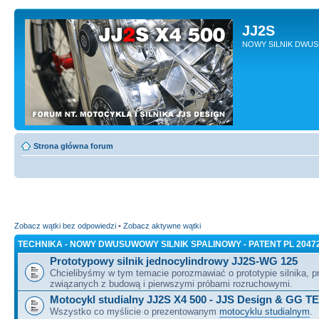
JJ2S
NOWY SILNIK DWU
Strona główna forum
Zobacz wątki bez odpowiedzi
•
Zobacz aktywne wątki
TECHNIKA - NOWY DWUSUWOWY SILNIK SPALINOWY - PATENT PL 2047
Prototypowy silnik jednocylindrowy JJ2S-WG 125
Chcielibyśmy w tym temacie porozmawiać o prototypie silnika, 
związanych z budową i pierwszymi próbami rozruchowymi.
Motocykl studialny JJ2S X4 500 - JJS Design & GG T
Wszystko co myślicie o prezentowanym
motocyklu studialnym
.