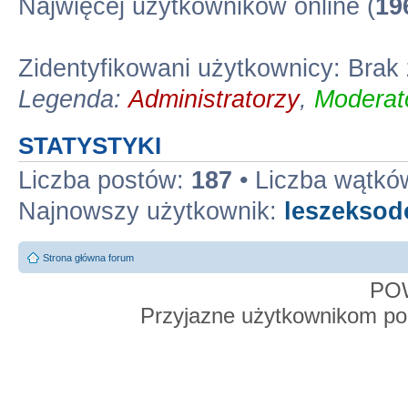
Najwięcej użytkowników online (
19
Zidentyfikowani użytkownicy: Bra
Legenda:
Administratorzy
,
Moderato
STATYSTYKI
Liczba postów:
187
• Liczba wątkó
Najnowszy użytkownik:
leszekso
Strona główna forum
PO
Przyjazne użytkownikom po