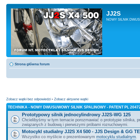
JJ2S
NOWY SILNIK DWU
Strona główna forum
Zobacz wątki bez odpowiedzi
•
Zobacz aktywne wątki
TECHNIKA - NOWY DWUSUWOWY SILNIK SPALINOWY - PATENT PL 2047
Prototypowy silnik jednocylindrowy JJ2S-WG 125
Chcielibyśmy w tym temacie porozmawiać o prototypie silnika, 
związanych z budową i pierwszymi próbami rozruchowymi.
Motocykl studialny JJ2S X4 500 - JJS Design & GG T
Wszystko co myślicie o prezentowanym
motocyklu studialnym
.