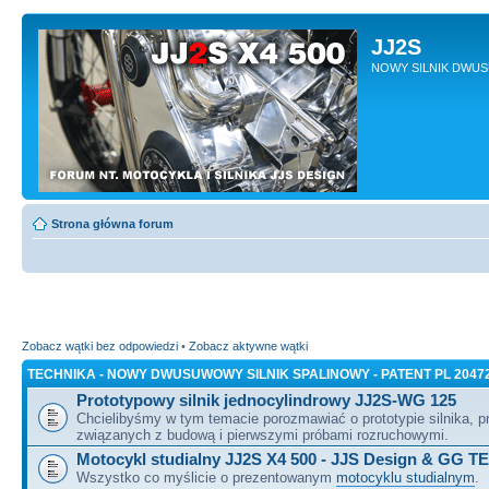
JJ2S
NOWY SILNIK DWU
Strona główna forum
Zobacz wątki bez odpowiedzi
•
Zobacz aktywne wątki
TECHNIKA - NOWY DWUSUWOWY SILNIK SPALINOWY - PATENT PL 2047
Prototypowy silnik jednocylindrowy JJ2S-WG 125
Chcielibyśmy w tym temacie porozmawiać o prototypie silnika, 
związanych z budową i pierwszymi próbami rozruchowymi.
Motocykl studialny JJ2S X4 500 - JJS Design & GG T
Wszystko co myślicie o prezentowanym
motocyklu studialnym
.