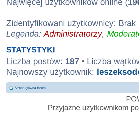
Najwięcej użytkowników online (
19
Zidentyfikowani użytkownicy: Bra
Legenda:
Administratorzy
,
Moderato
STATYSTYKI
Liczba postów:
187
• Liczba wątkó
Najnowszy użytkownik:
leszekso
Strona główna forum
PO
Przyjazne użytkownikom po