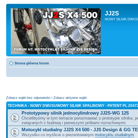
JJ2S
NOWY SILNIK DWU
Strona główna forum
Zobacz wątki bez odpowiedzi
•
Zobacz aktywne wątki
TECHNIKA - NOWY DWUSUWOWY SILNIK SPALINOWY - PATENT PL 2047
Prototypowy silnik jednocylindrowy JJ2S-WG 125
Chcielibyśmy w tym temacie porozmawiać o prototypie silnika, 
związanych z budową i pierwszymi próbami rozruchowymi.
Motocykl studialny JJ2S X4 500 - JJS Design & GG T
Wszystko co myślicie o prezentowanym
motocyklu studialnym
.