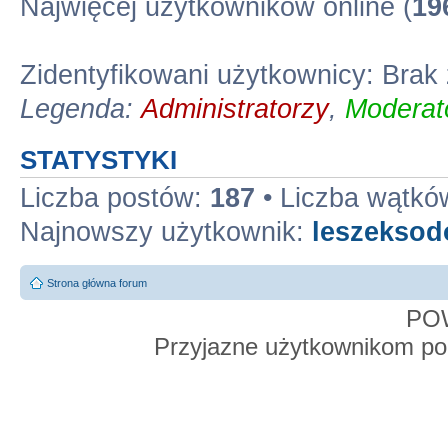
Najwięcej użytkowników online (
19
Zidentyfikowani użytkownicy: Bra
Legenda:
Administratorzy
,
Moderato
STATYSTYKI
Liczba postów:
187
• Liczba wątkó
Najnowszy użytkownik:
leszekso
Strona główna forum
PO
Przyjazne użytkownikom po