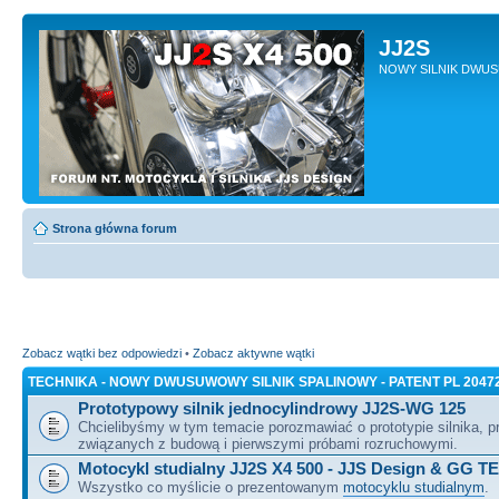
JJ2S
NOWY SILNIK DWU
Strona główna forum
Zobacz wątki bez odpowiedzi
•
Zobacz aktywne wątki
TECHNIKA - NOWY DWUSUWOWY SILNIK SPALINOWY - PATENT PL 2047
Prototypowy silnik jednocylindrowy JJ2S-WG 125
Chcielibyśmy w tym temacie porozmawiać o prototypie silnika, 
związanych z budową i pierwszymi próbami rozruchowymi.
Motocykl studialny JJ2S X4 500 - JJS Design & GG T
Wszystko co myślicie o prezentowanym
motocyklu studialnym
.