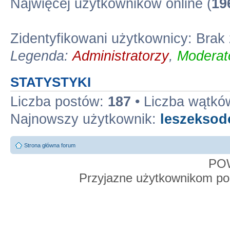
Najwięcej użytkowników online (
19
Zidentyfikowani użytkownicy: Bra
Legenda:
Administratorzy
,
Moderato
STATYSTYKI
Liczba postów:
187
• Liczba wątkó
Najnowszy użytkownik:
leszekso
Strona główna forum
PO
Przyjazne użytkownikom po