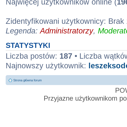
Najwięcej użytkowników online (
19
Zidentyfikowani użytkownicy: Bra
Legenda:
Administratorzy
,
Moderato
STATYSTYKI
Liczba postów:
187
• Liczba wątkó
Najnowszy użytkownik:
leszekso
Strona główna forum
PO
Przyjazne użytkownikom po