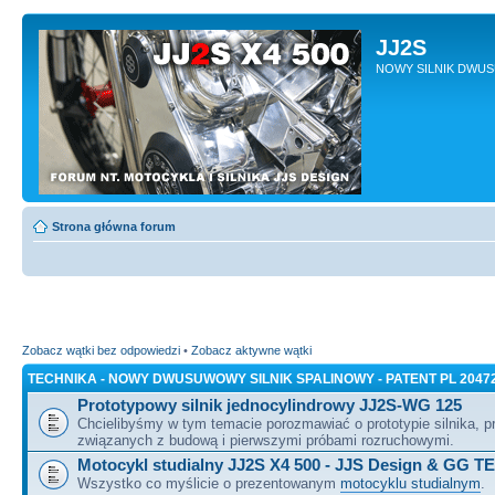
JJ2S
NOWY SILNIK DWU
Strona główna forum
Zobacz wątki bez odpowiedzi
•
Zobacz aktywne wątki
TECHNIKA - NOWY DWUSUWOWY SILNIK SPALINOWY - PATENT PL 2047
Prototypowy silnik jednocylindrowy JJ2S-WG 125
Chcielibyśmy w tym temacie porozmawiać o prototypie silnika, 
związanych z budową i pierwszymi próbami rozruchowymi.
Motocykl studialny JJ2S X4 500 - JJS Design & GG T
Wszystko co myślicie o prezentowanym
motocyklu studialnym
.