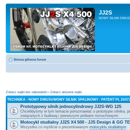
JJ2S
NOWY SILNIK DWU
Strona główna forum
Zobacz wątki bez odpowiedzi
•
Zobacz aktywne wątki
TECHNIKA - NOWY DWUSUWOWY SILNIK SPALINOWY - PATENT PL 2047
Prototypowy silnik jednocylindrowy JJ2S-WG 125
Chcielibyśmy w tym temacie porozmawiać o prototypie silnika, 
związanych z budową i pierwszymi próbami rozruchowymi.
Motocykl studialny JJ2S X4 500 - JJS Design & GG T
Wszystko co myślicie o prezentowanym
motocyklu studialnym
.