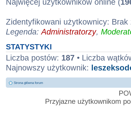
Najwięcej użytkowników online (
19
Zidentyfikowani użytkownicy: Bra
Legenda:
Administratorzy
,
Moderato
STATYSTYKI
Liczba postów:
187
• Liczba wątkó
Najnowszy użytkownik:
leszekso
Strona główna forum
PO
Przyjazne użytkownikom po