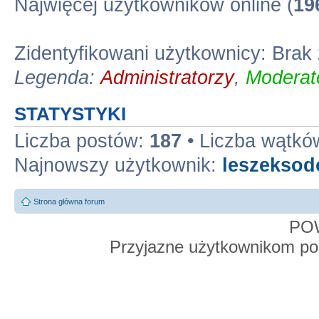
Najwięcej użytkowników online (
19
Zidentyfikowani użytkownicy: Bra
Legenda:
Administratorzy
,
Moderato
STATYSTYKI
Liczba postów:
187
• Liczba wątkó
Najnowszy użytkownik:
leszekso
Strona główna forum
PO
Przyjazne użytkownikom po