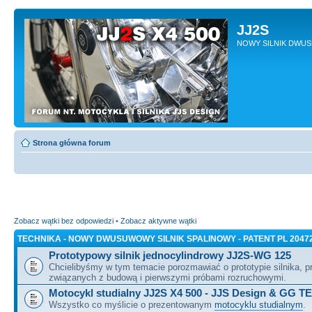
JJ2S
NOWY SILNIK DWU
Strona główna forum
Zobacz wątki bez odpowiedzi
•
Zobacz aktywne wątki
TECHNIKA - NOWY DWUSUWOWY SILNIK SPALINOWY - PATENT PL 2047
Prototypowy silnik jednocylindrowy JJ2S-WG 125
Chcielibyśmy w tym temacie porozmawiać o prototypie silnika, 
związanych z budową i pierwszymi próbami rozruchowymi.
Motocykl studialny JJ2S X4 500 - JJS Design & GG T
Wszystko co myślicie o prezentowanym
motocyklu studialnym
.