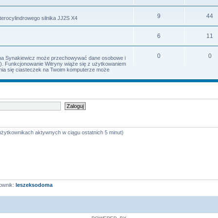
9
44
terocylindrowego silnika JJ2S X4
6
11
0
0
Irena Synakiewicz może przechowywać dane osobowe i
s). Funkcjonowanie Witryny wiąże się z użytkowaniem
iania się ciasteczek na Twoim komputerze może
 użytkownikach aktywnych w ciągu ostatnich 5 minut)
ownik:
leszeksodoma