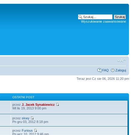
Wyszukiwanie zaawansowane
FAQ
Zaloguj
Teraz jest Cz sie 06, 2026 11:20 pm
Y
OSTATNI POST
przez
J. Jacek Synakiewicz
Wt lis 19, 2013 9:00 pm
przez
skwy
Pn gru 03, 2012 8:18 pm
przez
Furious
Pn wrz 10, 2012 9:46 pm