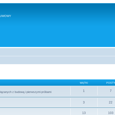
SUWOWY
WĄTKI
POST
1
7
wiązanych z budową i pierwszymi próbami
3
22
13
103