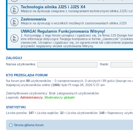
Technologia silnika JJ2S i JJ2S X4
Miejsce na dyskusje związane z rozwiązaniami technicznymi silnika JJ2S i cz
Zastosowania
Miejsce na dyskusję o wszelkich możliwych zastosowaniach silnika JJ2S
UWAGA! Regulamin Funkcjonowania Witryny!
1. Korzystając z tego forum uznajesz i zgadzasz się, że firma JJS Design 
inne informacje dotyczące Twojego komputera w formie „ciasteczek” (cookie
ciasteczek. Uznajesz i zgadzasz się, że ograniczenie lub zabronienie pojaw
przynieść negatywny skutek użytkowania Witryny.
ZALOGUJ
Nazwa użytkownika:
Hasło:
KTO PRZEGLĄDA FORUM
Na forum jest
89
użytkowników :: 0 zarejestrowanych, 0 ukrytych i 89 gości (bazuje na
Najwięcej użytkowników online (
1966
) było Pt maja 08, 2026 5:37 am
Zidentyfikowani użytkownicy: Brak zalogowanych użytkowników
Legenda:
Administratorzy
,
Moderatorzy globalni
STATYSTYKI
Liczba postów:
187
• Liczba wątków:
32
• Liczba użytkowników:
148
• Najnowszy użytk
Strona główna forum