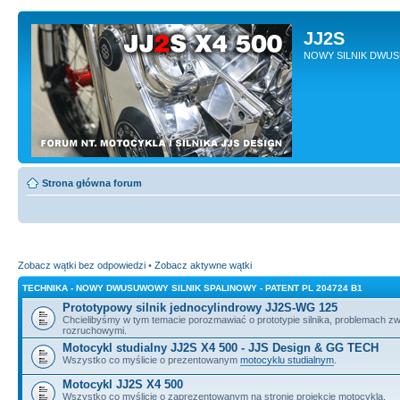
JJ2S
NOWY SILNIK DWU
Strona główna forum
Zobacz wątki bez odpowiedzi
•
Zobacz aktywne wątki
TECHNIKA - NOWY DWUSUWOWY SILNIK SPALINOWY - PATENT PL 204724 B1
Prototypowy silnik jednocylindrowy JJ2S-WG 125
Chcielibyśmy w tym temacie porozmawiać o prototypie silnika, problemach z
rozruchowymi.
Motocykl studialny JJ2S X4 500 - JJS Design & GG TECH
Wszystko co myślicie o prezentowanym
motocyklu studialnym
.
Motocykl JJ2S X4 500
Wszystko co myślicie o zaprezentowanym na stronie projekcie motocykla.