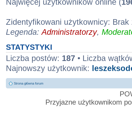
Najwięcej użytkowników online (
19
Zidentyfikowani użytkownicy: Bra
Legenda:
Administratorzy
,
Moderato
STATYSTYKI
Liczba postów:
187
• Liczba wątkó
Najnowszy użytkownik:
leszekso
Strona główna forum
PO
Przyjazne użytkownikom po