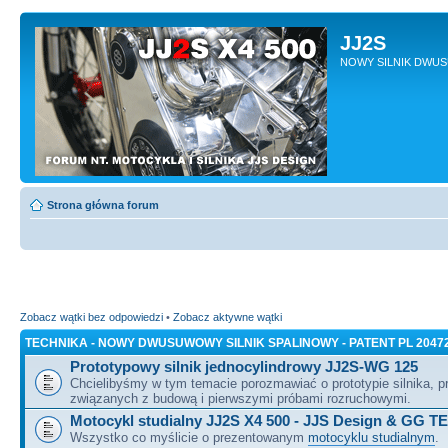
JJ2S
NOWY SILNIK DWU
Strona główna forum
Zobacz wątki bez odpowiedzi
•
Zobacz aktywne wątki
TECHNIKA - NOWY DWUSUWOWY SILNIK SPALINOWY - PATENT PL 2047
Prototypowy silnik jednocylindrowy JJ2S-WG 125
Chcielibyśmy w tym temacie porozmawiać o prototypie silnika, 
związanych z budową i pierwszymi próbami rozruchowymi.
Motocykl studialny JJ2S X4 500 - JJS Design & GG T
Wszystko co myślicie o prezentowanym
motocyklu studialnym
.