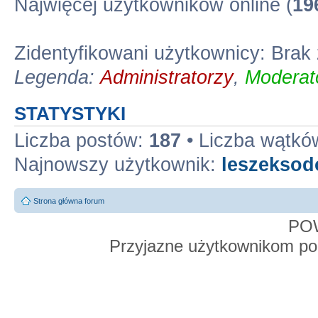
Najwięcej użytkowników online (
19
Zidentyfikowani użytkownicy: Bra
Legenda:
Administratorzy
,
Moderato
STATYSTYKI
Liczba postów:
187
• Liczba wątkó
Najnowszy użytkownik:
leszekso
Strona główna forum
PO
Przyjazne użytkownikom po