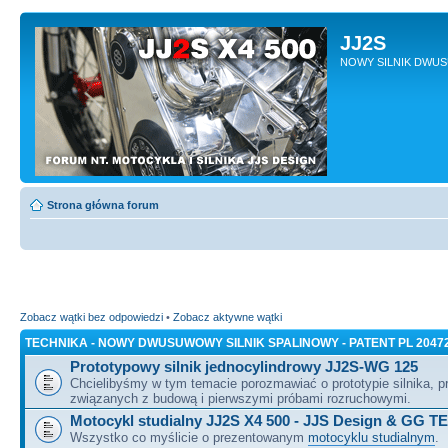
JJ2S
NOWY SILNIK DWU
Strona główna forum
Zobacz wątki bez odpowiedzi
•
Zobacz aktywne wątki
TECHNIKA - NOWY DWUSUWOWY SILNIK SPALINOWY - PATENT PL 2047
Prototypowy silnik jednocylindrowy JJ2S-WG 125
Chcielibyśmy w tym temacie porozmawiać o prototypie silnika, 
związanych z budową i pierwszymi próbami rozruchowymi.
Motocykl studialny JJ2S X4 500 - JJS Design & GG T
Wszystko co myślicie o prezentowanym
motocyklu studialnym
.