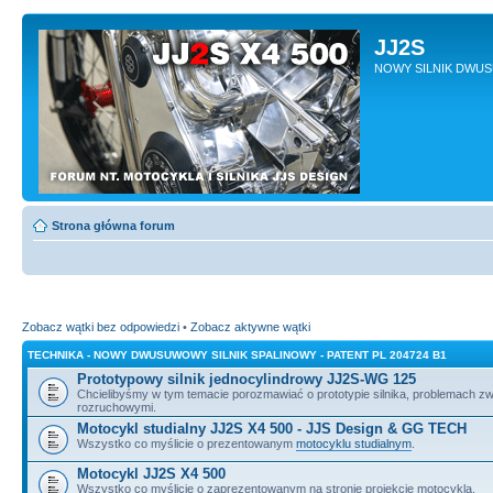
JJ2S
NOWY SILNIK DWU
Strona główna forum
Zobacz wątki bez odpowiedzi
•
Zobacz aktywne wątki
TECHNIKA - NOWY DWUSUWOWY SILNIK SPALINOWY - PATENT PL 204724 B1
Prototypowy silnik jednocylindrowy JJ2S-WG 125
Chcielibyśmy w tym temacie porozmawiać o prototypie silnika, problemach z
rozruchowymi.
Motocykl studialny JJ2S X4 500 - JJS Design & GG TECH
Wszystko co myślicie o prezentowanym
motocyklu studialnym
.
Motocykl JJ2S X4 500
Wszystko co myślicie o zaprezentowanym na stronie projekcie motocykla.