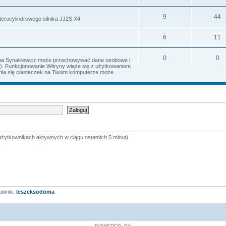
9
44
terocylindrowego silnika JJ2S X4
6
11
0
0
Irena Synakiewicz może przechowywać dane osobowe i
s). Funkcjonowanie Witryny wiąże się z użytkowaniem
iania się ciasteczek na Twoim komputerze może
 użytkownikach aktywnych w ciągu ostatnich 5 minut)
ownik:
leszeksodoma