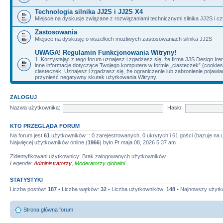
Technologia silnika JJ2S i JJ2S X4
Miejsce na dyskusje związane z rozwiązaniami technicznymi silnika JJ2S i cz
Zastosowania
Miejsce na dyskusję o wszelkich możliwych zastosowaniach silnika JJ2S
UWAGA! Regulamin Funkcjonowania Witryny!
1. Korzystając z tego forum uznajesz i zgadzasz się, że firma JJS Design 
inne informacje dotyczące Twojego komputera w formie „ciasteczek” (cookie
ciasteczek. Uznajesz i zgadzasz się, że ograniczenie lub zabronienie pojaw
przynieść negatywny skutek użytkowania Witryny.
ZALOGUJ
Nazwa użytkownika:
Hasło:
KTO PRZEGLĄDA FORUM
Na forum jest
61
użytkowników :: 0 zarejestrowanych, 0 ukrytych i 61 gości (bazuje na
Najwięcej użytkowników online (
1966
) było Pt maja 08, 2026 5:37 am
Zidentyfikowani użytkownicy: Brak zalogowanych użytkowników
Legenda:
Administratorzy
,
Moderatorzy globalni
STATYSTYKI
Liczba postów:
187
• Liczba wątków:
32
• Liczba użytkowników:
148
• Najnowszy użytk
Strona główna forum