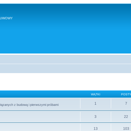
SUWOWY
WĄTKI
POST
1
7
wiązanych z budową i pierwszymi próbami
3
22
13
103