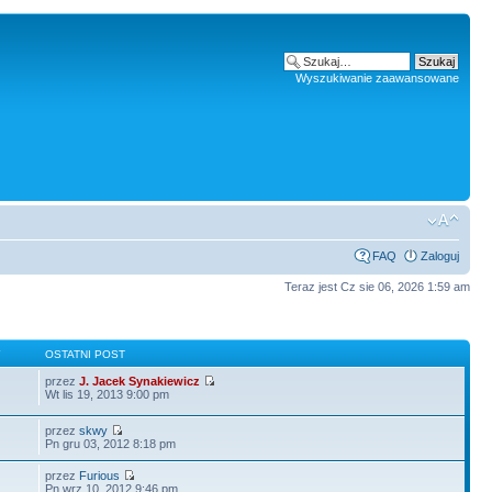
Wyszukiwanie zaawansowane
FAQ
Zaloguj
Teraz jest Cz sie 06, 2026 1:59 am
Y
OSTATNI POST
przez
J. Jacek Synakiewicz
Wt lis 19, 2013 9:00 pm
przez
skwy
Pn gru 03, 2012 8:18 pm
przez
Furious
Pn wrz 10, 2012 9:46 pm