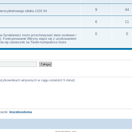
9
44
terocylindrowego silnika JJ2S X4
6
11
0
0
Irena Synakiewicz może przechowywać dane osobowe i
s). Funkcjonowanie Witryny wiąże się z użytkowaniem
iania się ciasteczek na Twoim komputerze może
 użytkownikach aktywnych w ciągu ostatnich 5 minut)
ownik:
leszeksodoma