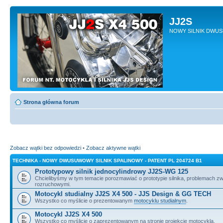
JJ2S
NOWY SILNIK DWU
Strona główna forum
Zobacz wątki bez odpowiedzi
•
Zobacz aktywne wątki
TECHNIKA - NOWY DWUSUWOWY SILNIK SPALINOWY - PATENT PL 204724 B1
Prototypowy silnik jednocylindrowy JJ2S-WG 125
Chcielibyśmy w tym temacie porozmawiać o prototypie silnika, problemach z
rozruchowymi.
Motocykl studialny JJ2S X4 500 - JJS Design & GG TECH
Wszystko co myślicie o prezentowanym
motocyklu studialnym
.
Motocykl JJ2S X4 500
Wszystko co myślicie o zaprezentowanym na stronie projekcie motocykla.