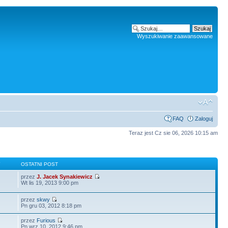
Wyszukiwanie zaawansowane
FAQ
Zaloguj
Teraz jest Cz sie 06, 2026 10:15 am
Y
OSTATNI POST
przez
J. Jacek Synakiewicz
Wt lis 19, 2013 9:00 pm
przez
skwy
Pn gru 03, 2012 8:18 pm
przez
Furious
Pn wrz 10, 2012 9:46 pm