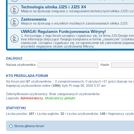
Technologia silnika JJ2S i JJ2S X4
Miejsce na dyskusje związane z rozwiązaniami technicznymi silnika JJ2S i cz
Zastosowania
Miejsce na dyskusję o wszelkich możliwych zastosowaniach silnika JJ2S
UWAGA! Regulamin Funkcjonowania Witryny!
1. Korzystając z tego forum uznajesz i zgadzasz się, że firma JJS Design 
inne informacje dotyczące Twojego komputera w formie „ciasteczek” (cookie
ciasteczek. Uznajesz i zgadzasz się, że ograniczenie lub zabronienie pojaw
przynieść negatywny skutek użytkowania Witryny.
ZALOGUJ
Nazwa użytkownika:
Hasło:
KTO PRZEGLĄDA FORUM
Na forum jest
67
użytkowników :: 0 zarejestrowanych, 0 ukrytych i 67 gości (bazuje na
Najwięcej użytkowników online (
1966
) było Pt maja 08, 2026 5:37 am
Zidentyfikowani użytkownicy: Brak zalogowanych użytkowników
Legenda:
Administratorzy
,
Moderatorzy globalni
STATYSTYKI
Liczba postów:
187
• Liczba wątków:
32
• Liczba użytkowników:
148
• Najnowszy użytk
Strona główna forum