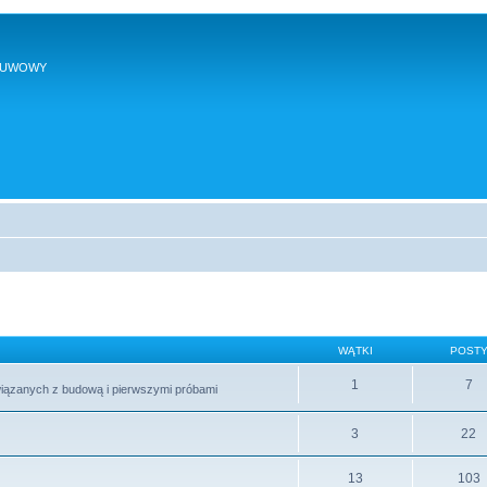
SUWOWY
WĄTKI
POST
1
7
wiązanych z budową i pierwszymi próbami
3
22
13
103