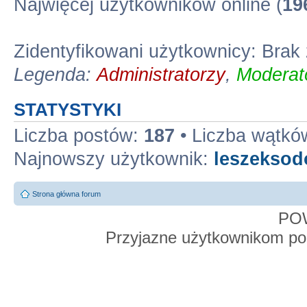
Najwięcej użytkowników online (
19
Zidentyfikowani użytkownicy: Bra
Legenda:
Administratorzy
,
Moderato
STATYSTYKI
Liczba postów:
187
• Liczba wątkó
Najnowszy użytkownik:
leszekso
Strona główna forum
PO
Przyjazne użytkownikom po