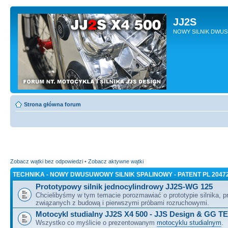
JJ2S
NOWY SILNIK DWU
Strona główna forum
Zobacz wątki bez odpowiedzi
•
Zobacz aktywne wątki
TECHNIKA - NOWY DWUSUWOWY SILNIK SPALINOWY - PATENT PL 2047
Prototypowy silnik jednocylindrowy JJ2S-WG 125
Chcielibyśmy w tym temacie porozmawiać o prototypie silnika, 
związanych z budową i pierwszymi próbami rozruchowymi.
Motocykl studialny JJ2S X4 500 - JJS Design & GG T
Wszystko co myślicie o prezentowanym
motocyklu studialnym
.