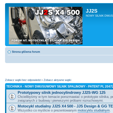
JJ2S
NOWY SILNIK DWU
Strona główna forum
Zobacz wątki bez odpowiedzi
•
Zobacz aktywne wątki
TECHNIKA - NOWY DWUSUWOWY SILNIK SPALINOWY - PATENT PL 2047
Prototypowy silnik jednocylindrowy JJ2S-WG 125
Chcielibyśmy w tym temacie porozmawiać o prototypie silnika, 
związanych z budową i pierwszymi próbami rozruchowymi.
Motocykl studialny JJ2S X4 500 - JJS Design & GG T
Wszystko co myślicie o prezentowanym
motocyklu studialnym
.