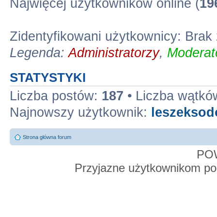
Najwięcej użytkowników online (
19
Zidentyfikowani użytkownicy: Bra
Legenda:
Administratorzy
,
Moderato
STATYSTYKI
Liczba postów:
187
• Liczba wątkó
Najnowszy użytkownik:
leszekso
Strona główna forum
PO
Przyjazne użytkownikom po