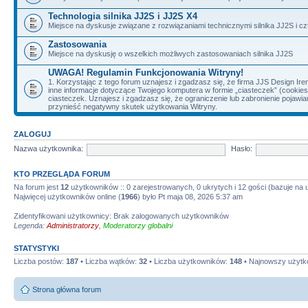
Technologia silnika JJ2S i JJ2S X4
Miejsce na dyskusje związane z rozwiązaniami technicznymi silnika JJ2S i cz
Zastosowania
Miejsce na dyskusję o wszelkich możliwych zastosowaniach silnika JJ2S
UWAGA! Regulamin Funkcjonowania Witryny!
1. Korzystając z tego forum uznajesz i zgadzasz się, że firma JJS Design 
inne informacje dotyczące Twojego komputera w formie „ciasteczek” (cookie
ciasteczek. Uznajesz i zgadzasz się, że ograniczenie lub zabronienie pojaw
przynieść negatywny skutek użytkowania Witryny.
ZALOGUJ
Nazwa użytkownika:
Hasło:
KTO PRZEGLĄDA FORUM
Na forum jest
12
użytkowników :: 0 zarejestrowanych, 0 ukrytych i 12 gości (bazuje na
Najwięcej użytkowników online (
1966
) było Pt maja 08, 2026 5:37 am
Zidentyfikowani użytkownicy: Brak zalogowanych użytkowników
Legenda:
Administratorzy
,
Moderatorzy globalni
STATYSTYKI
Liczba postów:
187
• Liczba wątków:
32
• Liczba użytkowników:
148
• Najnowszy użytk
Strona główna forum