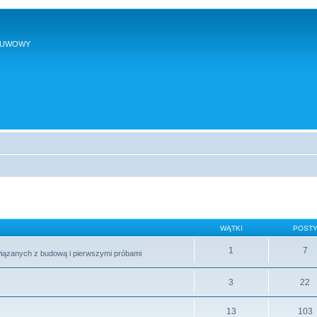
SUWOWY
WĄTKI
POST
1
7
wiązanych z budową i pierwszymi próbami
3
22
13
103