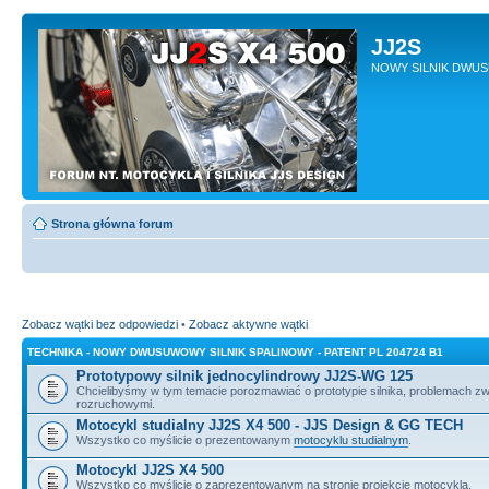
JJ2S
NOWY SILNIK DWU
Strona główna forum
Zobacz wątki bez odpowiedzi
•
Zobacz aktywne wątki
TECHNIKA - NOWY DWUSUWOWY SILNIK SPALINOWY - PATENT PL 204724 B1
Prototypowy silnik jednocylindrowy JJ2S-WG 125
Chcielibyśmy w tym temacie porozmawiać o prototypie silnika, problemach z
rozruchowymi.
Motocykl studialny JJ2S X4 500 - JJS Design & GG TECH
Wszystko co myślicie o prezentowanym
motocyklu studialnym
.
Motocykl JJ2S X4 500
Wszystko co myślicie o zaprezentowanym na stronie projekcie motocykla.