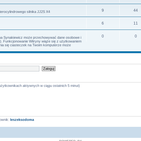
9
44
terocylindrowego silnika JJ2S X4
6
11
0
0
Irena Synakiewicz może przechowywać dane osobowe i
s). Funkcjonowanie Witryny wiąże się z użytkowaniem
iania się ciasteczek na Twoim komputerze może
 użytkownikach aktywnych w ciągu ostatnich 5 minut)
ownik:
leszeksodoma