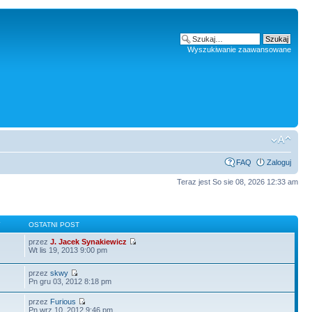
Wyszukiwanie zaawansowane
FAQ
Zaloguj
Teraz jest So sie 08, 2026 12:33 am
Y
OSTATNI POST
przez
J. Jacek Synakiewicz
Wt lis 19, 2013 9:00 pm
przez
skwy
Pn gru 03, 2012 8:18 pm
przez
Furious
Pn wrz 10, 2012 9:46 pm