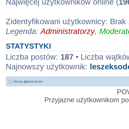
Najwięcej użytkowników online (
19
Zidentyfikowani użytkownicy: Bra
Legenda:
Administratorzy
,
Moderato
STATYSTYKI
Liczba postów:
187
• Liczba wątkó
Najnowszy użytkownik:
leszekso
Strona główna forum
PO
Przyjazne użytkownikom po