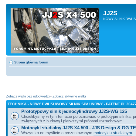
JJ2S
NOWY SILNIK DWU
Strona główna forum
Zobacz wątki bez odpowiedzi
•
Zobacz aktywne wątki
TECHNIKA - NOWY DWUSUWOWY SILNIK SPALINOWY - PATENT PL 2047
Prototypowy silnik jednocylindrowy JJ2S-WG 125
Chcielibyśmy w tym temacie porozmawiać o prototypie silnika, 
związanych z budową i pierwszymi próbami rozruchowymi.
Motocykl studialny JJ2S X4 500 - JJS Design & GG T
Wszystko co myślicie o prezentowanym
motocyklu studialnym
.