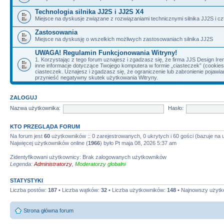
Technologia silnika JJ2S i JJ2S X4
Miejsce na dyskusje związane z rozwiązaniami technicznymi silnika JJ2S i cz
Zastosowania
Miejsce na dyskusję o wszelkich możliwych zastosowaniach silnika JJ2S
UWAGA! Regulamin Funkcjonowania Witryny!
1. Korzystając z tego forum uznajesz i zgadzasz się, że firma JJS Design 
inne informacje dotyczące Twojego komputera w formie „ciasteczek” (cookie
ciasteczek. Uznajesz i zgadzasz się, że ograniczenie lub zabronienie pojaw
przynieść negatywny skutek użytkowania Witryny.
ZALOGUJ
Nazwa użytkownika:
Hasło:
KTO PRZEGLĄDA FORUM
Na forum jest
60
użytkowników :: 0 zarejestrowanych, 0 ukrytych i 60 gości (bazuje na
Najwięcej użytkowników online (
1966
) było Pt maja 08, 2026 5:37 am
Zidentyfikowani użytkownicy: Brak zalogowanych użytkowników
Legenda:
Administratorzy
,
Moderatorzy globalni
STATYSTYKI
Liczba postów:
187
• Liczba wątków:
32
• Liczba użytkowników:
148
• Najnowszy użytk
Strona główna forum