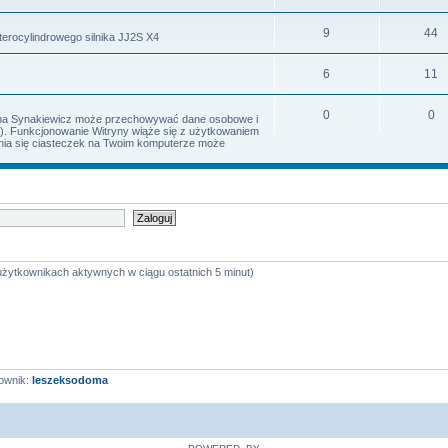
9
44
terocylindrowego silnika JJ2S X4
6
11
0
0
Irena Synakiewicz może przechowywać dane osobowe i
s). Funkcjonowanie Witryny wiąże się z użytkowaniem
iania się ciasteczek na Twoim komputerze może
 użytkownikach aktywnych w ciągu ostatnich 5 minut)
ownik:
leszeksodoma