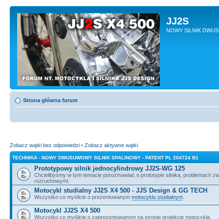
JJ2S
NOWY SILNIK DWU
Strona główna forum
Zobacz wątki bez odpowiedzi
•
Zobacz aktywne wątki
TECHNIKA - NOWY DWUSUWOWY SILNIK SPALINOWY - PATENT PL 204724 B1
Prototypowy silnik jednocylindrowy JJ2S-WG 125
Chcielibyśmy w tym temacie porozmawiać o prototypie silnika, problemach z
rozruchowymi.
Motocykl studialny JJ2S X4 500 - JJS Design & GG TECH
Wszystko co myślicie o prezentowanym
motocyklu studialnym
.
Motocykl JJ2S X4 500
Wszystko co myślicie o zaprezentowanym na stronie projekcie motocykla.