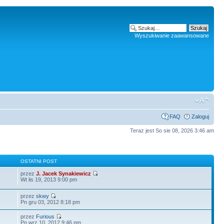
Wyszukiwanie zaawansowane
FAQ
Zaloguj
Teraz jest So sie 08, 2026 3:46 am
Y
OSTATNI POST
przez
J. Jacek Synakiewicz
Wt lis 19, 2013 9:00 pm
przez
skwy
Pn gru 03, 2012 8:18 pm
przez
Furious
Pn wrz 10, 2012 9:46 pm