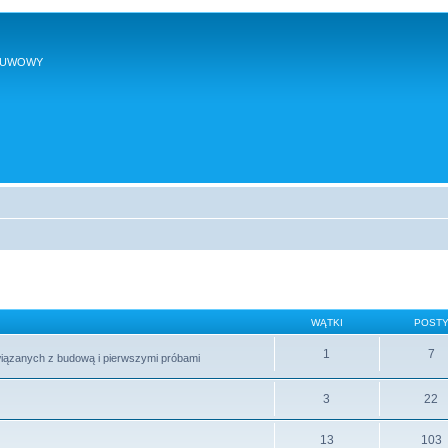
SUWOWY
WĄTKI
POST
1
7
wiązanych z budową i pierwszymi próbami
3
22
13
103