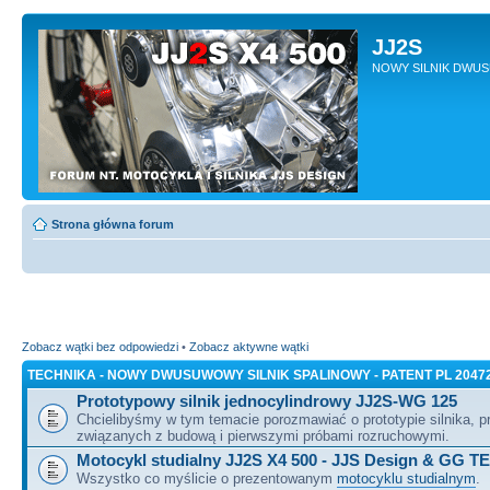
JJ2S
NOWY SILNIK DWU
Strona główna forum
Zobacz wątki bez odpowiedzi
•
Zobacz aktywne wątki
TECHNIKA - NOWY DWUSUWOWY SILNIK SPALINOWY - PATENT PL 2047
Prototypowy silnik jednocylindrowy JJ2S-WG 125
Chcielibyśmy w tym temacie porozmawiać o prototypie silnika, 
związanych z budową i pierwszymi próbami rozruchowymi.
Motocykl studialny JJ2S X4 500 - JJS Design & GG T
Wszystko co myślicie o prezentowanym
motocyklu studialnym
.