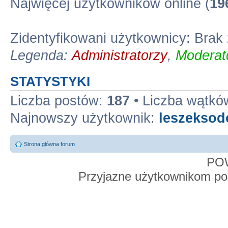
Najwięcej użytkowników online (
19
Zidentyfikowani użytkownicy: Bra
Legenda:
Administratorzy
,
Moderato
STATYSTYKI
Liczba postów:
187
• Liczba wątkó
Najnowszy użytkownik:
leszekso
Strona główna forum
PO
Przyjazne użytkownikom po