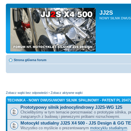
JJ2S
NOWY SILNIK DWU
Strona główna forum
Zobacz wątki bez odpowiedzi
•
Zobacz aktywne wątki
TECHNIKA - NOWY DWUSUWOWY SILNIK SPALINOWY - PATENT PL 2047
Prototypowy silnik jednocylindrowy JJ2S-WG 125
Chcielibyśmy w tym temacie porozmawiać o prototypie silnika, 
związanych z budową i pierwszymi próbami rozruchowymi.
Motocykl studialny JJ2S X4 500 - JJS Design & GG T
Wszystko co myślicie o prezentowanym
motocyklu studialnym
.