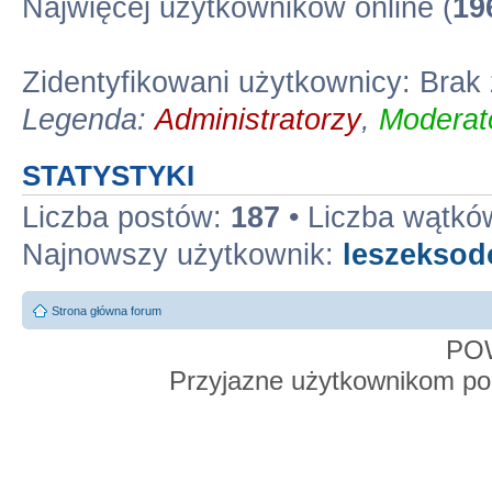
Najwięcej użytkowników online (
19
Zidentyfikowani użytkownicy: Bra
Legenda:
Administratorzy
,
Moderato
STATYSTYKI
Liczba postów:
187
• Liczba wątkó
Najnowszy użytkownik:
leszekso
Strona główna forum
PO
Przyjazne użytkownikom po