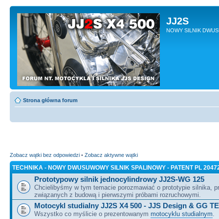
JJ2S
NOWY SILNIK DWU
Strona główna forum
Zobacz wątki bez odpowiedzi
•
Zobacz aktywne wątki
TECHNIKA - NOWY DWUSUWOWY SILNIK SPALINOWY - PATENT PL 2047
Prototypowy silnik jednocylindrowy JJ2S-WG 125
Chcielibyśmy w tym temacie porozmawiać o prototypie silnika, 
związanych z budową i pierwszymi próbami rozruchowymi.
Motocykl studialny JJ2S X4 500 - JJS Design & GG T
Wszystko co myślicie o prezentowanym
motocyklu studialnym
.