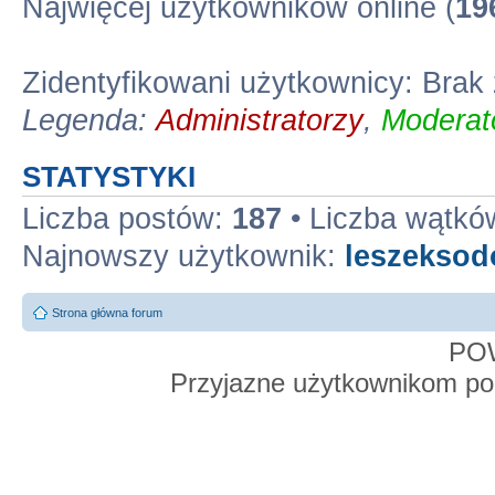
Najwięcej użytkowników online (
19
Zidentyfikowani użytkownicy: Bra
Legenda:
Administratorzy
,
Moderato
STATYSTYKI
Liczba postów:
187
• Liczba wątkó
Najnowszy użytkownik:
leszekso
Strona główna forum
PO
Przyjazne użytkownikom po