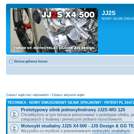
JJ2S
NOWY SILNIK DWU
Strona główna forum
Zobacz wątki bez odpowiedzi
•
Zobacz aktywne wątki
TECHNIKA - NOWY DWUSUWOWY SILNIK SPALINOWY - PATENT PL 2047
Prototypowy silnik jednocylindrowy JJ2S-WG 125
Chcielibyśmy w tym temacie porozmawiać o prototypie silnika, 
związanych z budową i pierwszymi próbami rozruchowymi.
Motocykl studialny JJ2S X4 500 - JJS Design & GG T
Wszystko co myślicie o prezentowanym
motocyklu studialnym
.