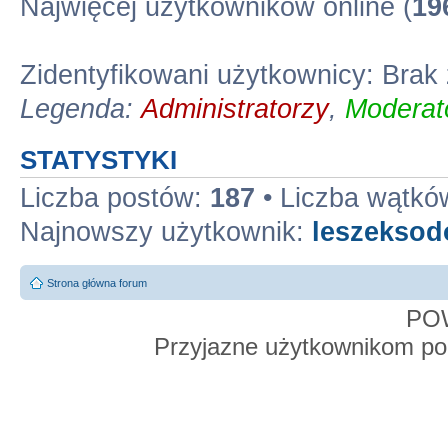
Najwięcej użytkowników online (
19
Zidentyfikowani użytkownicy: Bra
Legenda:
Administratorzy
,
Moderato
STATYSTYKI
Liczba postów:
187
• Liczba wątkó
Najnowszy użytkownik:
leszekso
Strona główna forum
PO
Przyjazne użytkownikom po