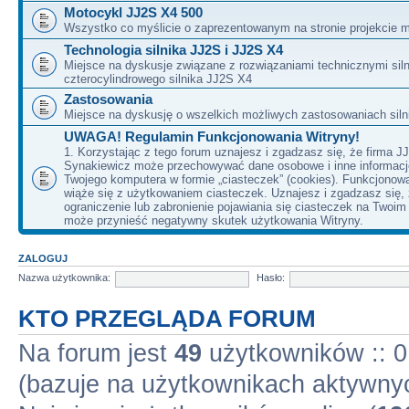
Motocykl JJ2S X4 500
Wszystko co myślicie o zaprezentowanym na stronie projekcie m
Technologia silnika JJ2S i JJ2S X4
Miejsce na dyskusje związane z rozwiązaniami technicznymi siln
czterocylindrowego silnika JJ2S X4
Zastosowania
Miejsce na dyskusję o wszelkich możliwych zastosowaniach sil
UWAGA! Regulamin Funkcjonowania Witryny!
1. Korzystając z tego forum uznajesz i zgadzasz się, że firma J
Synakiewicz może przechowywać dane osobowe i inne informacj
Twojego komputera w formie „ciasteczek” (cookies). Funkcjonow
wiąże się z użytkowaniem ciasteczek. Uznajesz i zgadzasz się,
ograniczenie lub zabronienie pojawiania się ciasteczek na Twoi
może przynieść negatywny skutek użytkowania Witryny.
ZALOGUJ
Nazwa użytkownika:
Hasło:
KTO PRZEGLĄDA FORUM
Na forum jest
49
użytkowników :: 0 
(bazuje na użytkownikach aktywnyc