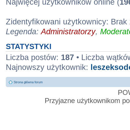
Najwięcej użytkowników online (
19
Zidentyfikowani użytkownicy: Bra
Legenda:
Administratorzy
,
Moderato
STATYSTYKI
Liczba postów:
187
• Liczba wątkó
Najnowszy użytkownik:
leszekso
Strona główna forum
PO
Przyjazne użytkownikom po