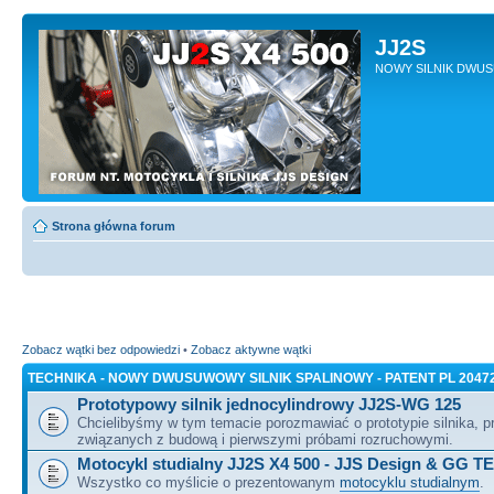
JJ2S
NOWY SILNIK DWU
Strona główna forum
Zobacz wątki bez odpowiedzi
•
Zobacz aktywne wątki
TECHNIKA - NOWY DWUSUWOWY SILNIK SPALINOWY - PATENT PL 2047
Prototypowy silnik jednocylindrowy JJ2S-WG 125
Chcielibyśmy w tym temacie porozmawiać o prototypie silnika, 
związanych z budową i pierwszymi próbami rozruchowymi.
Motocykl studialny JJ2S X4 500 - JJS Design & GG T
Wszystko co myślicie o prezentowanym
motocyklu studialnym
.