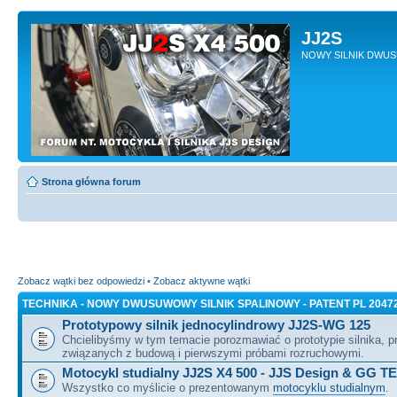
JJ2S
NOWY SILNIK DWU
Strona główna forum
Zobacz wątki bez odpowiedzi
•
Zobacz aktywne wątki
TECHNIKA - NOWY DWUSUWOWY SILNIK SPALINOWY - PATENT PL 2047
Prototypowy silnik jednocylindrowy JJ2S-WG 125
Chcielibyśmy w tym temacie porozmawiać o prototypie silnika, 
związanych z budową i pierwszymi próbami rozruchowymi.
Motocykl studialny JJ2S X4 500 - JJS Design & GG T
Wszystko co myślicie o prezentowanym
motocyklu studialnym
.