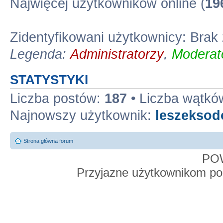
Najwięcej użytkowników online (
19
Zidentyfikowani użytkownicy: Bra
Legenda:
Administratorzy
,
Moderato
STATYSTYKI
Liczba postów:
187
• Liczba wątkó
Najnowszy użytkownik:
leszekso
Strona główna forum
PO
Przyjazne użytkownikom po