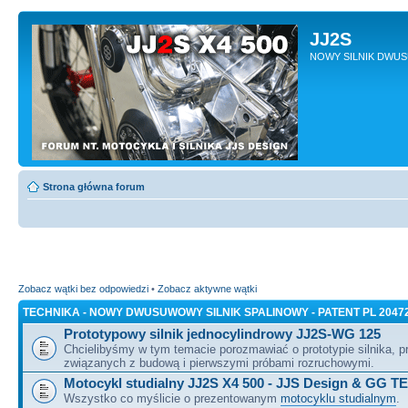
JJ2S
NOWY SILNIK DWU
Strona główna forum
Zobacz wątki bez odpowiedzi
•
Zobacz aktywne wątki
TECHNIKA - NOWY DWUSUWOWY SILNIK SPALINOWY - PATENT PL 2047
Prototypowy silnik jednocylindrowy JJ2S-WG 125
Chcielibyśmy w tym temacie porozmawiać o prototypie silnika, 
związanych z budową i pierwszymi próbami rozruchowymi.
Motocykl studialny JJ2S X4 500 - JJS Design & GG T
Wszystko co myślicie o prezentowanym
motocyklu studialnym
.