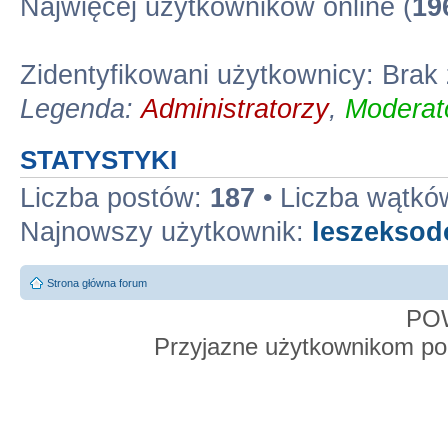
Najwięcej użytkowników online (
19
Zidentyfikowani użytkownicy: Bra
Legenda:
Administratorzy
,
Moderato
STATYSTYKI
Liczba postów:
187
• Liczba wątkó
Najnowszy użytkownik:
leszekso
Strona główna forum
PO
Przyjazne użytkownikom po