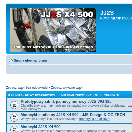
JJ2S
NOWY SILNIK DWU
Strona główna forum
Zobacz wątki bez odpowiedzi
•
Zobacz aktywne wątki
TECHNIKA - NOWY DWUSUWOWY SILNIK SPALINOWY - PATENT PL 204724 B1
Prototypowy silnik jednocylindrowy JJ2S-WG 125
Chcielibyśmy w tym temacie porozmawiać o prototypie silnika, problemach z
rozruchowymi.
Motocykl studialny JJ2S X4 500 - JJS Design & GG TECH
Wszystko co myślicie o prezentowanym
motocyklu studialnym
.
Motocykl JJ2S X4 500
Wszystko co myślicie o zaprezentowanym na stronie projekcie motocykla.