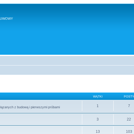
SUWOWY
WĄTKI
POST
1
7
wiązanych z budową i pierwszymi próbami
3
22
13
103