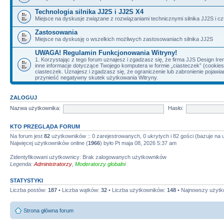
Technologia silnika JJ2S i JJ2S X4
Miejsce na dyskusje związane z rozwiązaniami technicznymi silnika JJ2S i cz
Zastosowania
Miejsce na dyskusję o wszelkich możliwych zastosowaniach silnika JJ2S
UWAGA! Regulamin Funkcjonowania Witryny!
1. Korzystając z tego forum uznajesz i zgadzasz się, że firma JJS Design 
inne informacje dotyczące Twojego komputera w formie „ciasteczek” (cookie
ciasteczek. Uznajesz i zgadzasz się, że ograniczenie lub zabronienie pojaw
przynieść negatywny skutek użytkowania Witryny.
ZALOGUJ
Nazwa użytkownika:
Hasło:
KTO PRZEGLĄDA FORUM
Na forum jest
82
użytkowników :: 0 zarejestrowanych, 0 ukrytych i 82 gości (bazuje na
Najwięcej użytkowników online (
1966
) było Pt maja 08, 2026 5:37 am
Zidentyfikowani użytkownicy: Brak zalogowanych użytkowników
Legenda:
Administratorzy
,
Moderatorzy globalni
STATYSTYKI
Liczba postów:
187
• Liczba wątków:
32
• Liczba użytkowników:
148
• Najnowszy użytk
Strona główna forum