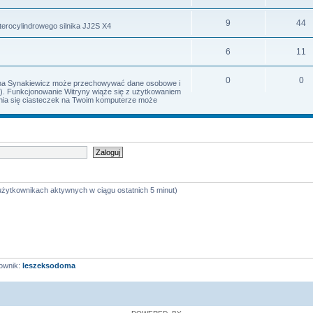
9
44
terocylindrowego silnika JJ2S X4
6
11
0
0
Irena Synakiewicz może przechowywać dane osobowe i
s). Funkcjonowanie Witryny wiąże się z użytkowaniem
iania się ciasteczek na Twoim komputerze może
 użytkownikach aktywnych w ciągu ostatnich 5 minut)
ownik:
leszeksodoma