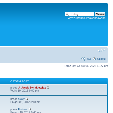
Wyszukiwanie zaawansowane
FAQ
Zaloguj
Teraz jest Cz sie 06, 2026 11:27 pm
Y
OSTATNI POST
przez
J. Jacek Synakiewicz
Wt lis 19, 2013 9:00 pm
przez
skwy
Pn gru 03, 2012 8:18 pm
przez
Furious
Pn wrz 10, 2012 9:46 pm