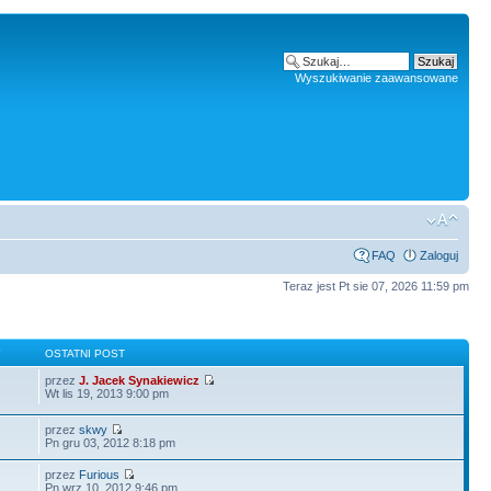
Wyszukiwanie zaawansowane
FAQ
Zaloguj
Teraz jest Pt sie 07, 2026 11:59 pm
Y
OSTATNI POST
przez
J. Jacek Synakiewicz
Wt lis 19, 2013 9:00 pm
przez
skwy
Pn gru 03, 2012 8:18 pm
przez
Furious
Pn wrz 10, 2012 9:46 pm