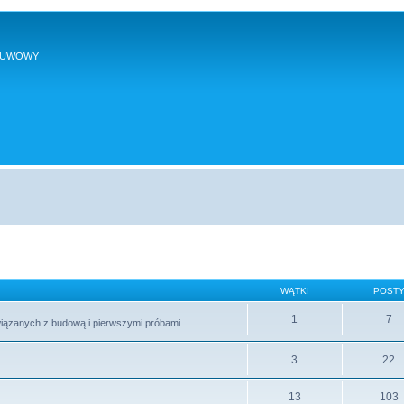
SUWOWY
WĄTKI
POST
1
7
wiązanych z budową i pierwszymi próbami
3
22
13
103