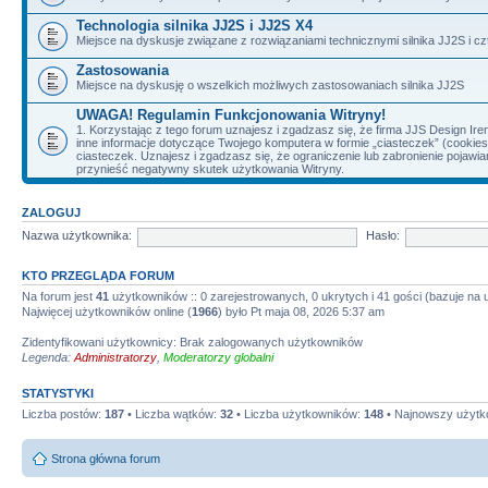
Technologia silnika JJ2S i JJ2S X4
Miejsce na dyskusje związane z rozwiązaniami technicznymi silnika JJ2S i cz
Zastosowania
Miejsce na dyskusję o wszelkich możliwych zastosowaniach silnika JJ2S
UWAGA! Regulamin Funkcjonowania Witryny!
1. Korzystając z tego forum uznajesz i zgadzasz się, że firma JJS Design 
inne informacje dotyczące Twojego komputera w formie „ciasteczek” (cookie
ciasteczek. Uznajesz i zgadzasz się, że ograniczenie lub zabronienie pojaw
przynieść negatywny skutek użytkowania Witryny.
ZALOGUJ
Nazwa użytkownika:
Hasło:
KTO PRZEGLĄDA FORUM
Na forum jest
41
użytkowników :: 0 zarejestrowanych, 0 ukrytych i 41 gości (bazuje na
Najwięcej użytkowników online (
1966
) było Pt maja 08, 2026 5:37 am
Zidentyfikowani użytkownicy: Brak zalogowanych użytkowników
Legenda:
Administratorzy
,
Moderatorzy globalni
STATYSTYKI
Liczba postów:
187
• Liczba wątków:
32
• Liczba użytkowników:
148
• Najnowszy użytk
Strona główna forum