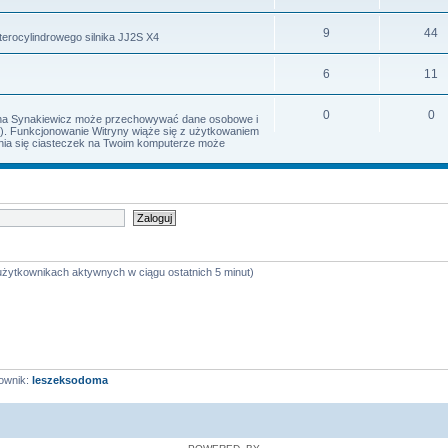
9
44
terocylindrowego silnika JJ2S X4
6
11
0
0
Irena Synakiewicz może przechowywać dane osobowe i
s). Funkcjonowanie Witryny wiąże się z użytkowaniem
iania się ciasteczek na Twoim komputerze może
 użytkownikach aktywnych w ciągu ostatnich 5 minut)
ownik:
leszeksodoma