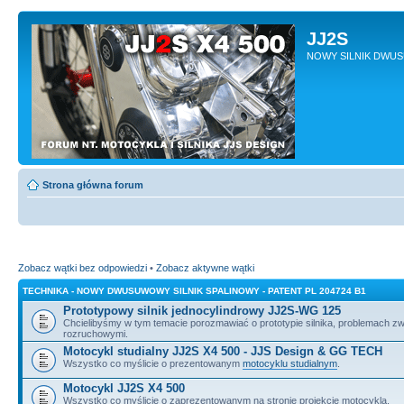
JJ2S
NOWY SILNIK DWU
Strona główna forum
Zobacz wątki bez odpowiedzi
•
Zobacz aktywne wątki
TECHNIKA - NOWY DWUSUWOWY SILNIK SPALINOWY - PATENT PL 204724 B1
Prototypowy silnik jednocylindrowy JJ2S-WG 125
Chcielibyśmy w tym temacie porozmawiać o prototypie silnika, problemach z
rozruchowymi.
Motocykl studialny JJ2S X4 500 - JJS Design & GG TECH
Wszystko co myślicie o prezentowanym
motocyklu studialnym
.
Motocykl JJ2S X4 500
Wszystko co myślicie o zaprezentowanym na stronie projekcie motocykla.