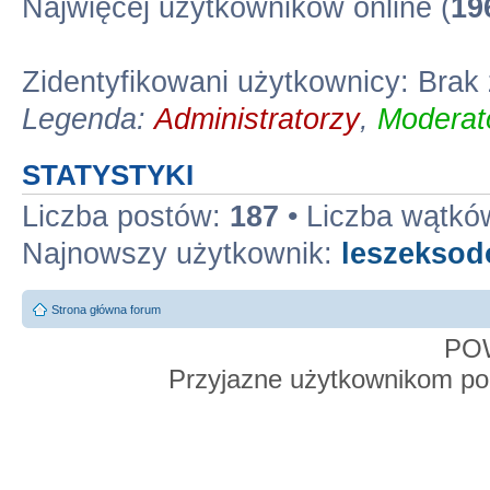
Najwięcej użytkowników online (
19
Zidentyfikowani użytkownicy: Bra
Legenda:
Administratorzy
,
Moderato
STATYSTYKI
Liczba postów:
187
• Liczba wątkó
Najnowszy użytkownik:
leszekso
Strona główna forum
PO
Przyjazne użytkownikom po