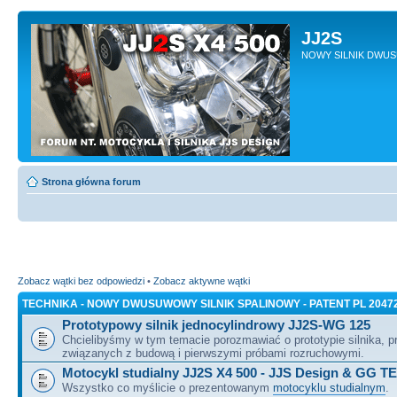
JJ2S
NOWY SILNIK DWU
Strona główna forum
Zobacz wątki bez odpowiedzi
•
Zobacz aktywne wątki
TECHNIKA - NOWY DWUSUWOWY SILNIK SPALINOWY - PATENT PL 2047
Prototypowy silnik jednocylindrowy JJ2S-WG 125
Chcielibyśmy w tym temacie porozmawiać o prototypie silnika, 
związanych z budową i pierwszymi próbami rozruchowymi.
Motocykl studialny JJ2S X4 500 - JJS Design & GG T
Wszystko co myślicie o prezentowanym
motocyklu studialnym
.