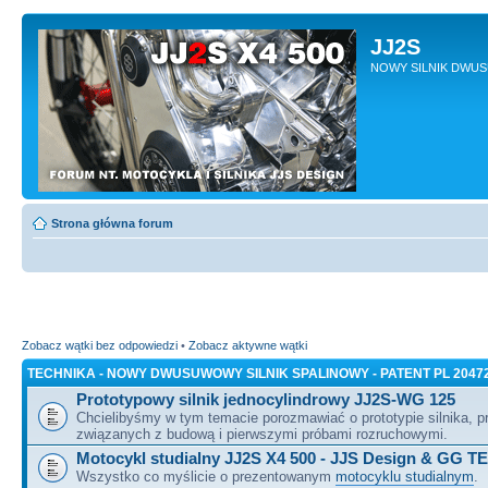
JJ2S
NOWY SILNIK DWU
Strona główna forum
Zobacz wątki bez odpowiedzi
•
Zobacz aktywne wątki
TECHNIKA - NOWY DWUSUWOWY SILNIK SPALINOWY - PATENT PL 2047
Prototypowy silnik jednocylindrowy JJ2S-WG 125
Chcielibyśmy w tym temacie porozmawiać o prototypie silnika, 
związanych z budową i pierwszymi próbami rozruchowymi.
Motocykl studialny JJ2S X4 500 - JJS Design & GG T
Wszystko co myślicie o prezentowanym
motocyklu studialnym
.