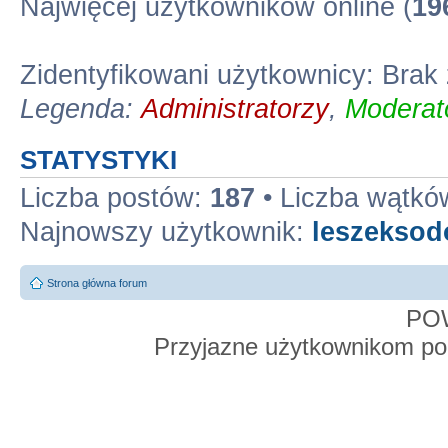
Najwięcej użytkowników online (
19
Zidentyfikowani użytkownicy: Bra
Legenda:
Administratorzy
,
Moderato
STATYSTYKI
Liczba postów:
187
• Liczba wątkó
Najnowszy użytkownik:
leszekso
Strona główna forum
PO
Przyjazne użytkownikom po