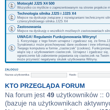
Motocykl JJ2S X4 500
Wszystko co myślicie o zaprezentowanym na stronie projekcie m
Technologia silnika JJ2S i JJ2S X4
Miejsce na dyskusje związane z rozwiązaniami technicznymi siln
czterocylindrowego silnika JJ2S X4
Zastosowania
Miejsce na dyskusję o wszelkich możliwych zastosowaniach sil
UWAGA! Regulamin Funkcjonowania Witryny!
1. Korzystając z tego forum uznajesz i zgadzasz się, że firma J
Synakiewicz może przechowywać dane osobowe i inne informacj
Twojego komputera w formie „ciasteczek” (cookies). Funkcjonow
wiąże się z użytkowaniem ciasteczek. Uznajesz i zgadzasz się,
ograniczenie lub zabronienie pojawiania się ciasteczek na Twoi
może przynieść negatywny skutek użytkowania Witryny.
ZALOGUJ
Nazwa użytkownika:
Hasło:
KTO PRZEGLĄDA FORUM
Na forum jest
49
użytkowników :: 0 
(bazuje na użytkownikach aktywnyc