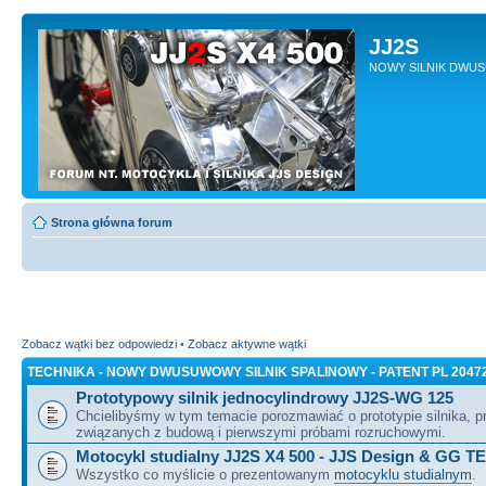
JJ2S
NOWY SILNIK DWU
Strona główna forum
Zobacz wątki bez odpowiedzi
•
Zobacz aktywne wątki
TECHNIKA - NOWY DWUSUWOWY SILNIK SPALINOWY - PATENT PL 2047
Prototypowy silnik jednocylindrowy JJ2S-WG 125
Chcielibyśmy w tym temacie porozmawiać o prototypie silnika, 
związanych z budową i pierwszymi próbami rozruchowymi.
Motocykl studialny JJ2S X4 500 - JJS Design & GG T
Wszystko co myślicie o prezentowanym
motocyklu studialnym
.