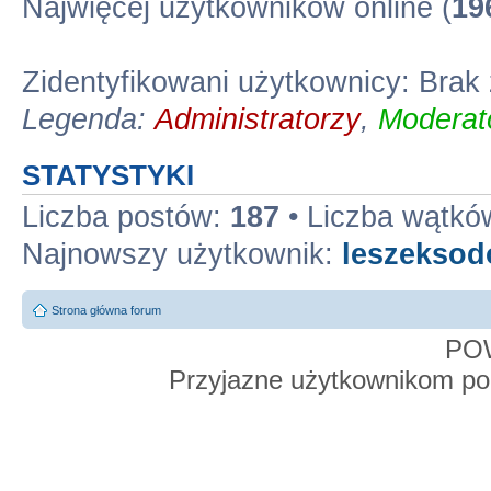
Najwięcej użytkowników online (
19
Zidentyfikowani użytkownicy: Bra
Legenda:
Administratorzy
,
Moderato
STATYSTYKI
Liczba postów:
187
• Liczba wątkó
Najnowszy użytkownik:
leszekso
Strona główna forum
PO
Przyjazne użytkownikom po