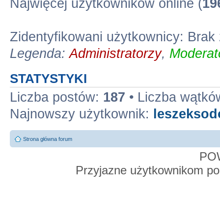
Najwięcej użytkowników online (
19
Zidentyfikowani użytkownicy: Bra
Legenda:
Administratorzy
,
Moderato
STATYSTYKI
Liczba postów:
187
• Liczba wątkó
Najnowszy użytkownik:
leszekso
Strona główna forum
PO
Przyjazne użytkownikom po