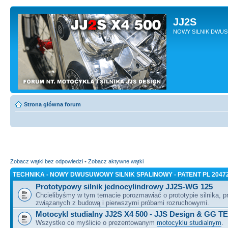
JJ2S
NOWY SILNIK DWU
Strona główna forum
Zobacz wątki bez odpowiedzi
•
Zobacz aktywne wątki
TECHNIKA - NOWY DWUSUWOWY SILNIK SPALINOWY - PATENT PL 2047
Prototypowy silnik jednocylindrowy JJ2S-WG 125
Chcielibyśmy w tym temacie porozmawiać o prototypie silnika, 
związanych z budową i pierwszymi próbami rozruchowymi.
Motocykl studialny JJ2S X4 500 - JJS Design & GG T
Wszystko co myślicie o prezentowanym
motocyklu studialnym
.